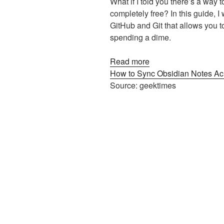
What if I told you there’s a way 
completely free? In this guide, 
GitHub and Git that allows you t
spending a dime.
Read more
How to Sync Obsidian Notes Acr
Source: geektimes