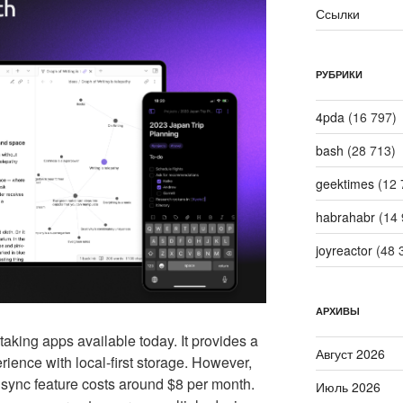
Ссылки
РУБРИКИ
4pda
(16 797)
bash
(28 713)
geektimes
(12 
habrahabr
(14 
joyreactor
(48 
АРХИВЫ
taking apps available today. It provides a
Август 2026
ence with local-first storage. However,
l sync feature costs around $8 per month.
Июль 2026