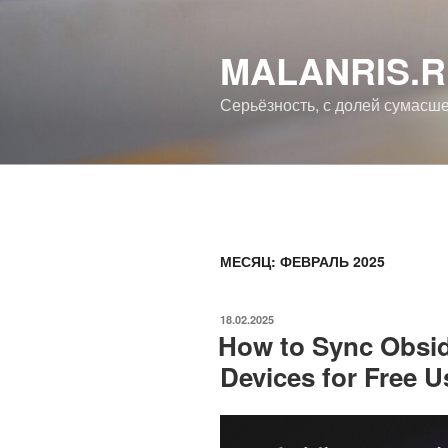
Перейти
к
MALANRIS.
содержимому
Серьёзность, с долей сумасш
МЕСЯЦ: ФЕВРАЛЬ 2025
ОПУБЛИКОВАНО
18.02.2025
How to Sync Obsid
Devices for Free 