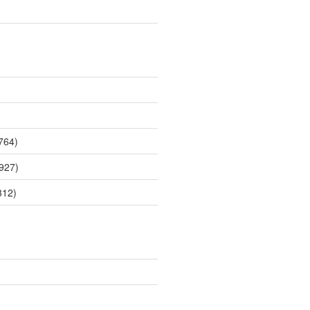
764)
927)
312)