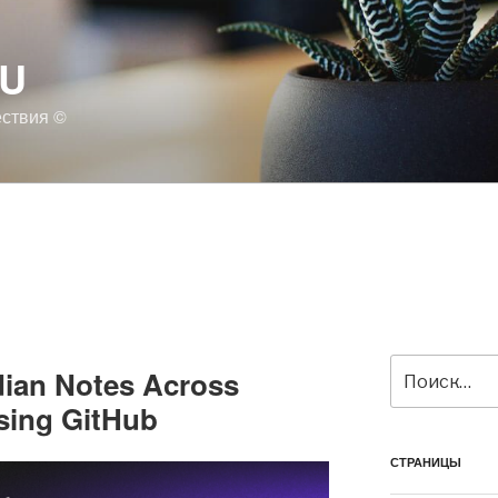
RU
ествия ©
Искать:
ian Notes Across
Using GitHub
СТРАНИЦЫ