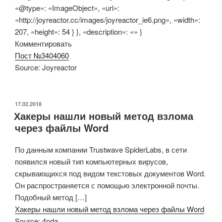
«@type»: «ImageObject», «url»:
«http://joyreactor.cc/images/joyreactor_ie6.png», «width»:
207, «height»: 54 } }, «description»: «» }
Комментировать
Пост №3404060
Source: Joyreactor
ОПУБЛИКОВАНО
17.02.2018
Хакеры нашли новый метод взлома
через файлы Word
По данным компании Trustwave SpiderLabs, в сети
появился новый тип компьютерных вирусов,
скрывающихся под видом текстовых документов Word.
Он распространяется с помощью электронной почты.
Подобный метод […]
Хакеры нашли новый метод взлома через файлы Word
Source: 4pda