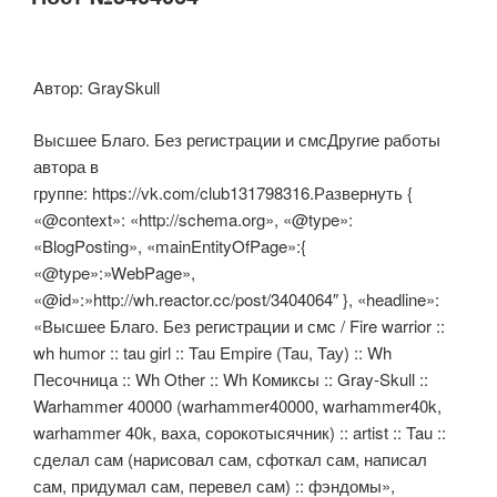
Автор: GraySkull
Высшее Благо. Без регистрации и смсДругие работы
автора в
группе: https://vk.com/club131798316.Развернуть {
«@context»: «http://schema.org», «@type»:
«BlogPosting», «mainEntityOfPage»:{
«@type»:»WebPage»,
«@id»:»http://wh.reactor.cc/post/3404064″ }, «headline»:
«Высшее Благо. Без регистрации и смс / Fire warrior ::
wh humor :: tau girl :: Tau Empire (Tau, Тау) :: Wh
Песочница :: Wh Other :: Wh Комиксы :: Gray-Skull ::
Warhammer 40000 (warhammer40000, warhammer40k,
warhammer 40k, ваха, сорокотысячник) :: artist :: Tau ::
сделал сам (нарисовал сам, сфоткал сам, написал
сам, придумал сам, перевел сам) :: фэндомы»,