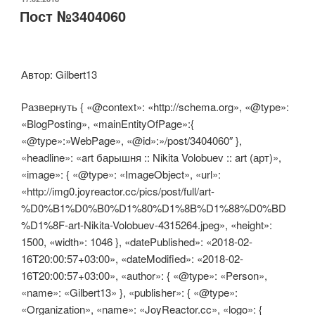
Пост №3404060
Автор: Gilbert13
Развернуть { «@context»: «http://schema.org», «@type»:
«BlogPosting», «mainEntityOfPage»:{
«@type»:»WebPage», «@id»:»/post/3404060″ },
«headline»: «art барышня :: Nikita Volobuev :: art (арт)»,
«image»: { «@type»: «ImageObject», «url»:
«http://img0.joyreactor.cc/pics/post/full/art-
%D0%B1%D0%B0%D1%80%D1%8B%D1%88%D0%BD
%D1%8F-art-Nikita-Volobuev-4315264.jpeg», «height»:
1500, «width»: 1046 }, «datePublished»: «2018-02-
16T20:00:57+03:00», «dateModified»: «2018-02-
16T20:00:57+03:00», «author»: { «@type»: «Person»,
«name»: «Gilbert13» }, «publisher»: { «@type»:
«Organization», «name»: «JoyReactor.cc», «logo»: {