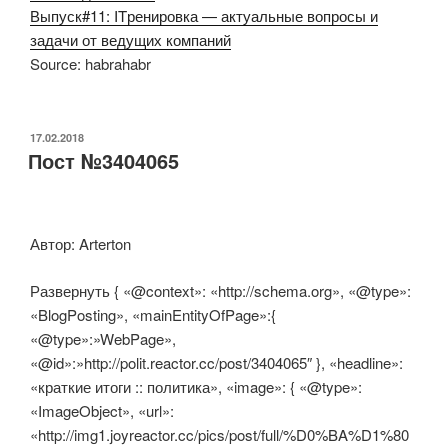
Выпуск#11: ITренировка — актуальные вопросы и
задачи от ведущих компаний
Source: habrahabr
ОПУБЛИКОВАНО
17.02.2018
Пост №3404065
Автор: Arterton
Развернуть { «@context»: «http://schema.org», «@type»:
«BlogPosting», «mainEntityOfPage»:{
«@type»:»WebPage»,
«@id»:»http://polit.reactor.cc/post/3404065″ }, «headline»:
«краткие итоги :: политика», «image»: { «@type»:
«ImageObject», «url»:
«http://img1.joyreactor.cc/pics/post/full/%D0%BA%D1%80