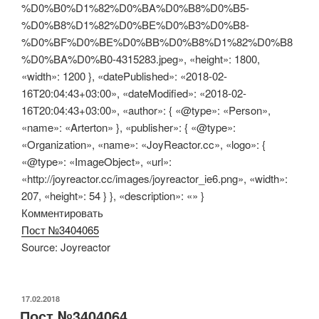
%D0%B0%D1%82%D0%BA%D0%B8%D0%B5-
%D0%B8%D1%82%D0%BE%D0%B3%D0%B8-
%D0%BF%D0%BE%D0%BB%D0%B8%D1%82%D0%B8
%D0%BA%D0%B0-4315283.jpeg», «height»: 1800,
«width»: 1200 }, «datePublished»: «2018-02-
16T20:04:43+03:00», «dateModified»: «2018-02-
16T20:04:43+03:00», «author»: { «@type»: «Person»,
«name»: «Arterton» }, «publisher»: { «@type»:
«Organization», «name»: «JoyReactor.cc», «logo»: {
«@type»: «ImageObject», «url»:
«http://joyreactor.cc/images/joyreactor_ie6.png», «width»:
207, «height»: 54 } }, «description»: «» }
Комментировать
Пост №3404065
Source: Joyreactor
ОПУБЛИКОВАНО
17.02.2018
Пост №3404064