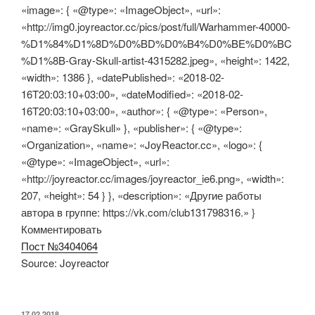
«image»: { «@type»: «ImageObject», «url»:
«http://img0.joyreactor.cc/pics/post/full/Warhammer-40000-
%D1%84%D1%8D%D0%BD%D0%B4%D0%BE%D0%BC
%D1%8B-Gray-Skull-artist-4315282.jpeg», «height»: 1422,
«width»: 1386 }, «datePublished»: «2018-02-
16T20:03:10+03:00», «dateModified»: «2018-02-
16T20:03:10+03:00», «author»: { «@type»: «Person»,
«name»: «GraySkull» }, «publisher»: { «@type»:
«Organization», «name»: «JoyReactor.cc», «logo»: {
«@type»: «ImageObject», «url»:
«http://joyreactor.cc/images/joyreactor_ie6.png», «width»:
207, «height»: 54 } }, «description»: «Другие работы
автора в группе: https://vk.com/club131798316.» }
Комментировать
Пост №3404064
Source: Joyreactor
ОПУБЛИКОВАНО
17.02.2018