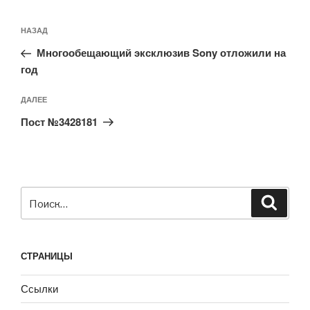
Навигация
Предыдущая
НАЗАД
по
запись:
записям
Многообещающий эксклюзив Sony отложили на
год
Следующая
ДАЛЕЕ
запись
Пост №3428181
Искать:
Поиск
СТРАНИЦЫ
Ссылки