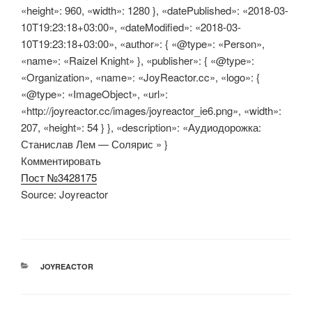
«height»: 960, «width»: 1280 }, «datePublished»: «2018-03-
10T19:23:18+03:00», «dateModified»: «2018-03-
10T19:23:18+03:00», «author»: { «@type»: «Person»,
«name»: «Raizel Knight» }, «publisher»: { «@type»:
«Organization», «name»: «JoyReactor.cc», «logo»: {
«@type»: «ImageObject», «url»:
«http://joyreactor.cc/images/joyreactor_ie6.png», «width»:
207, «height»: 54 } }, «description»: «Аудиодорожка:
Станислав Лем — Солярис » }
Комментировать
Пост №3428175
Source: Joyreactor
РУБРИКИ
JOYREACTOR