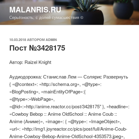
Перейти
MALANRIS.RU
к
Серьёзность, с долей сумасшествия ©
содержимому
ОПУБЛИКОВАНО
10.03.2018
АВТОРОМ
ADMIN
Пост №3428175
Автор: Raizel Knight
Аудиодорожка: Станислав Лем — Солярис Развернуть
{ «@context»: «http://schema.org», «@type»:
«BlogPosting», «mainEntityOfPage»:{
«@type»:»WebPage»,
«@id»:»http://anime.reactor.cc/post/3428175″ }, «headline»:
«Cowboy Bebop :: Anime OldSchool :: Anime Coub ::
Anime (Аниме)», «image»: { «@type»: «ImageObject»,
«url»: «http://img1.joyreactor.cc/pics/post/full/Anime-Coub-
Anime-Cowboy-Bebop-Anime-OldSchool-4353573.jpeg»,