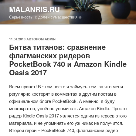
Перейти
MALANRIS.RU
к
Серьёзность, с долей сумасшествия ©
содержимому
ОПУБЛИКОВАНО
11.04.2018
АВТОРОМ
ADMIN
Битва титанов: сравнение
флагманских ридеров
PocketBook 740 и Amazon Kindle
Oasis 2017
Всем привет! В этом посте я займусь тем, за что меня
регулярно костерят в комментах в другим постам в
официальном блоге PocketBook. А именно: я буду
многократно, упоённо упоминать Amazon Kindle. Просто
ридер Kindle Oasis 2017 является одним из героев этого
материала, и не упоминать его уж никак не получится.
Второй герой –
PocketBook 740
, флагманский ридер