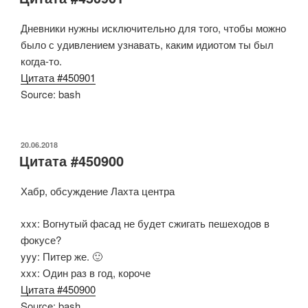
Дневники нужны исключительно для того, чтобы можно
было с удивлением узнавать, каким идиотом ты был
когда-то.
Цитата #450901
Source: bash
ОПУБЛИКОВАНО
20.06.2018
Цитата #450900
Хабр, обсуждение Лахта центра
xxx: Вогнутый фасад не будет сжигать пешеходов в
фокусе?
yyy: Питер же. 🙂
xxx: Один раз в год, короче
Цитата #450900
Source: bash