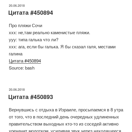
ОПУБЛИКОВАНО
20.06.2018
Цитата #450894
Про пляжи Сочи
ххх: не,там реально каменистые пляжи.
ууу: типа галька что ли?
ххх: ага, если бы галька. Я бы сказал галя, местами
галина
Цитата #450894
Source: bash
ОПУБЛИКОВАНО
20.06.2018
Цитата #450893
Вернувшись с отдыха в Израиле, просыпаемся в 8 утра
от того, что в последний день очередных удлиненных
правительством выходных кто-то из соседей активно
хреначит молотком, усиливая звук через находящееся