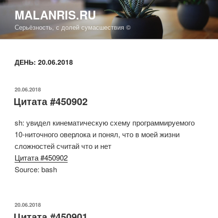
Перейти
MALANRIS.RU
к
Серьёзность, с долей сумасшествия ©
содержимому
ДЕНЬ: 20.06.2018
ОПУБЛИКОВАНО
20.06.2018
Цитата #450902
sh: увидел кинематическую схему программируемого
10-ниточного оверлока и понял, что в моей жизни
сложностей считай что и нет
Цитата #450902
Source: bash
ОПУБЛИКОВАНО
20.06.2018
Цитата #450901