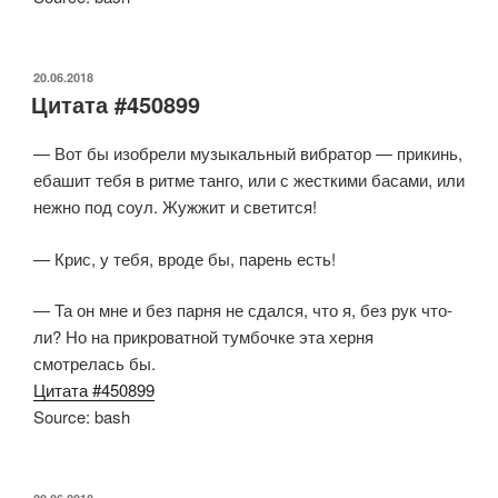
ОПУБЛИКОВАНО
20.06.2018
Цитата #450899
— Вот бы изобрели музыкальный вибратор — прикинь,
ебашит тебя в ритме танго, или с жесткими басами, или
нежно под соул. Жужжит и светится!
— Крис, у тебя, вроде бы, парень есть!
— Та он мне и без парня не сдался, что я, без рук что-
ли? Но на прикроватной тумбочке эта херня
смотрелась бы.
Цитата #450899
Source: bash