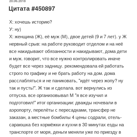
ОПУБЛИКОВАНО
20.06.2018
Цитата #450897
Х: хочешь историю?
У: ну)
Х: женщина (Ж), её муж (М), двое детей (9 и 7 лет). у Ж
нервный срыв: на работе руководит отделом и на неё
все накидывают обязанности и накидывают, дома дети
и муж. говорит, что все нужно контролировать иначе
будет все через задницу. рекомендовала ей работать
строго по графику и не брать работу на дом. дома
расслабляться и не паниковать, "идёт через жопу? ну
так и пусть!". Ж так и сделала. вот вернулись из
отпуска. все организовывал М "я все изучил и
подготовил!" итог организации: дважды ночевали в
аэропорту, перелёты с пересадками, трансфер не
заказан, а местные бомбилы 4 цены содрали, отель-
сараюшка без кормёжки и кухни в 30 минутах езды на
транспорте от моря, деньги меняли уже по приезду в