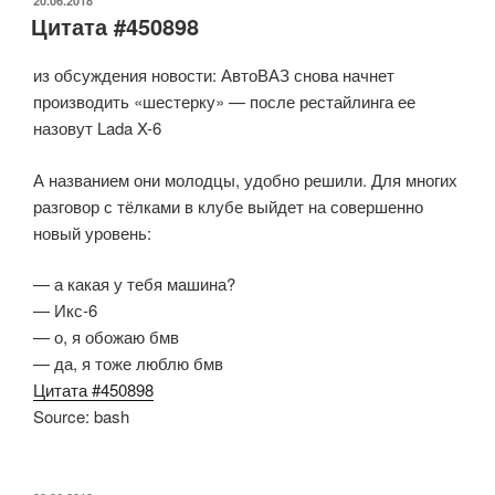
ОПУБЛИКОВАНО
20.06.2018
Цитата #450898
из обсуждения новости: АвтоВАЗ снова начнет
производить «шестерку» — после рестайлинга ее
назовут Lada X-6
А названием они молодцы, удобно решили. Для многих
разговор с тёлками в клубе выйдет на совершенно
новый уровень:
— а какая у тебя машина?
— Икс-6
— о, я обожаю бмв
— да, я тоже люблю бмв
Цитата #450898
Source: bash