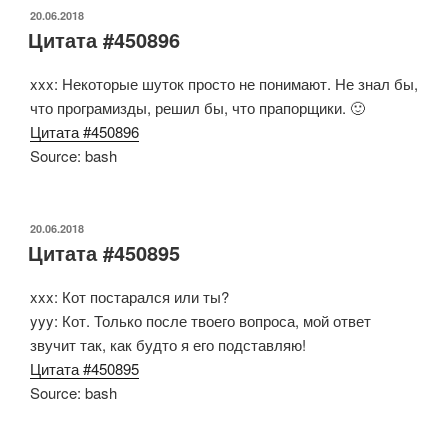
ОПУБЛИКОВАНО
20.06.2018
Цитата #450896
xxx: Некоторые шуток просто не понимают. Не знал бы,
что програмизды, решил бы, что прапорщики. 🙂
Цитата #450896
Source: bash
ОПУБЛИКОВАНО
20.06.2018
Цитата #450895
xxx: Кот постарался или ты?
yyy: Кот. Только после твоего вопроса, мой ответ
звучит так, как будто я его подставляю!
Цитата #450895
Source: bash