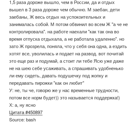
1,5 раза дороже вышло, чем в России, да и отдых
вышел в 3 раза дороже чем обычно. М заебан, дети
заебаны, Ж весь отдых на успокоительных и
занималась собой. М потом обвинил во всем Ж "а че не
контролировала". на работе наехали "как так она во
время отпуска отдыхала, а не работала удаленно". но
зато Ж прозрела, поняла, что у себя она одна, а ездить
хотят все, уволилась и подает на развод. вот почитай
это еще раз и подумай, а стоит ли тебе Ясю уже даже
не на шею себе усаживать, а спрашивать удобненько
ли ему сидеть, давать подушечку под жопку и
передавать пирожки "как он любит"
У: не, ты че, говорю же у нас временные трудности,
потом все норм будет)) это называется поддержка!)
Х: а, ну ясно
Цитата #450897
Source: bash