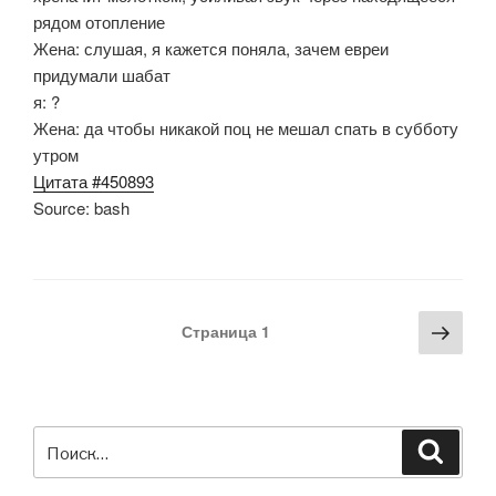
рядом отопление
Жена: слушая, я кажется поняла, зачем евреи
придумали шабат
я: ?
Жена: да чтобы никакой поц не мешал спать в субботу
утром
Цитата #450893
Source: bash
Навигация
Сле
Страница
1
по
стра
записям
Искать:
Поиск