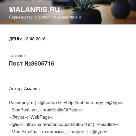
Перейти
MALANRIS.RU
к
Серьёзность, с долей сумасшествия ©
содержимому
ДЕНЬ: 13.08.2018
ОПУБЛИКОВАНО
13.08.2018
Пост №3605716
Автор: Амариэ
Развернуть { «@context»: «http://schema.org», «@type»:
«BlogPosting», «mainEntityOfPage»:{
«@type»:»WebPage»,
«@id»:»http://ua.reactor.cc/post/3605716″ }, «headline»:
«Моя Україна :: фэндомы», «image»: { «@type»: