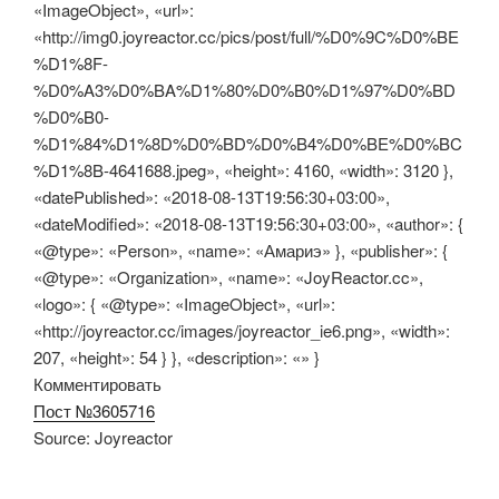
«ImageObject», «url»:
«http://img0.joyreactor.cc/pics/post/full/%D0%9C%D0%BE
%D1%8F-
%D0%A3%D0%BA%D1%80%D0%B0%D1%97%D0%BD
%D0%B0-
%D1%84%D1%8D%D0%BD%D0%B4%D0%BE%D0%BC
%D1%8B-4641688.jpeg», «height»: 4160, «width»: 3120 },
«datePublished»: «2018-08-13T19:56:30+03:00»,
«dateModified»: «2018-08-13T19:56:30+03:00», «author»: {
«@type»: «Person», «name»: «Амариэ» }, «publisher»: {
«@type»: «Organization», «name»: «JoyReactor.cc»,
«logo»: { «@type»: «ImageObject», «url»:
«http://joyreactor.cc/images/joyreactor_ie6.png», «width»:
207, «height»: 54 } }, «description»: «» }
Комментировать
Пост №3605716
Source: Joyreactor