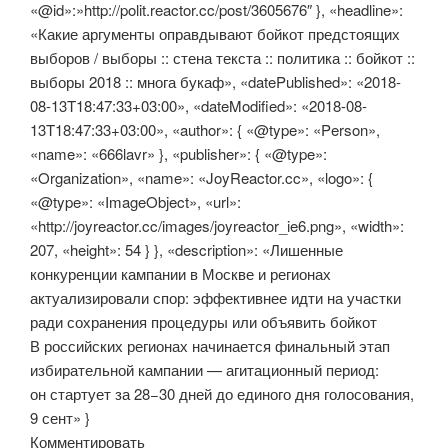
«@id»:»http://polit.reactor.cc/post/3605676″ }, «headline»:
«Какие аргументы оправдывают бойкот предстоящих
выборов / выборы :: стена текста :: политика :: бойкот ::
выборы 2018 :: многа букаф», «datePublished»: «2018-
08-13T18:47:33+03:00», «dateModified»: «2018-08-
13T18:47:33+03:00», «author»: { «@type»: «Person»,
«name»: «666lavr» }, «publisher»: { «@type»:
«Organization», «name»: «JoyReactor.cc», «logo»: {
«@type»: «ImageObject», «url»:
«http://joyreactor.cc/images/joyreactor_ie6.png», «width»:
207, «height»: 54 } }, «description»: «Лишенные
конкуренции кампании в Москве и регионах
актуализировали спор: эффективнее идти на участки
ради сохранения процедуры или объявить бойкот
В российских регионах начинается финальный этап
избирательной кампании — агитационный период:
он стартует за 28−30 дней до единого дня голосования,
9 сент» }
Комментировать