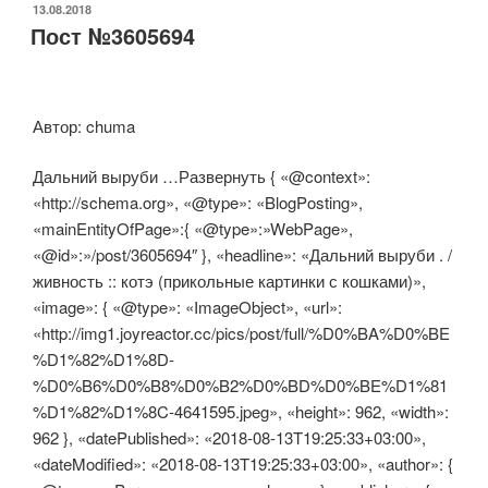
ОПУБЛИКОВАНО
13.08.2018
Пост №3605694
Автор: chuma
Дальний выруби …Развернуть { «@context»:
«http://schema.org», «@type»: «BlogPosting»,
«mainEntityOfPage»:{ «@type»:»WebPage»,
«@id»:»/post/3605694″ }, «headline»: «Дальний выруби . /
живность :: котэ (прикольные картинки с кошками)»,
«image»: { «@type»: «ImageObject», «url»:
«http://img1.joyreactor.cc/pics/post/full/%D0%BA%D0%BE
%D1%82%D1%8D-
%D0%B6%D0%B8%D0%B2%D0%BD%D0%BE%D1%81
%D1%82%D1%8C-4641595.jpeg», «height»: 962, «width»:
962 }, «datePublished»: «2018-08-13T19:25:33+03:00»,
«dateModified»: «2018-08-13T19:25:33+03:00», «author»: {