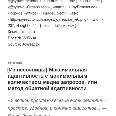
«@type»: «Person», «name»: «chuma» }, «publisher»: {
«@type»: «Organization», «name»: «JoyReactor.cc»,
«logo»: { «@type»: «ImageObject», «url»:
«http://joyreactor.cc/images/joyreactor_ie6.png», «width»:
207, «height»: 54 } }, «description»: «..» }
Комментировать
Пост №3605694
Source: Joyreactor
ОПУБЛИКОВАНО
13.08.2018
[Из песочницы] Максимальная
адаптивность с минимальным
количеством медиа запросов, или
метод обратной адаптивности
«
У всякой проблемы всегда есть решение —
простое, удобное, и конечно ошибочное
«. —
Генри Луис Менкен.