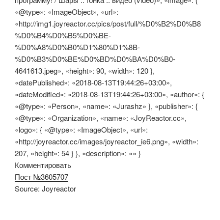
«@type»: «ImageObject», «url»:
«http://img1.joyreactor.cc/pics/post/full/%D0%B2%D0%B8
%D0%B4%D0%B5%D0%BE-
%D0%A8%D0%B0%D1%80%D1%8B-
%D0%B3%D0%BE%D0%BD%D0%BA%D0%B0-
4641613.jpeg», «height»: 90, «width»: 120 },
«datePublished»: «2018-08-13T19:44:26+03:00»,
«dateModified»: «2018-08-13T19:44:26+03:00», «author»: {
«@type»: «Person», «name»: «Jurashz» }, «publisher»: {
«@type»: «Organization», «name»: «JoyReactor.cc»,
«logo»: { «@type»: «ImageObject», «url»:
«http://joyreactor.cc/images/joyreactor_ie6.png», «width»:
207, «height»: 54 } }, «description»: «» }
Комментировать
Пост №3605707
Source: Joyreactor