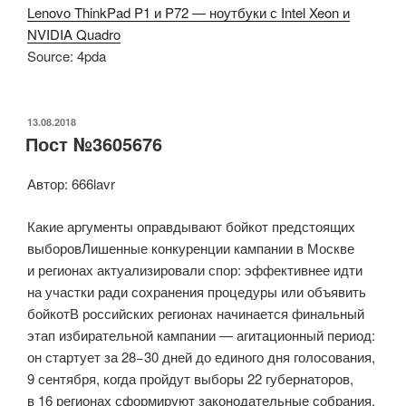
Lenovo ThinkPad P1 и P72 — ноутбуки с Intel Xeon и
NVIDIA Quadro
Source: 4pda
ОПУБЛИКОВАНО
13.08.2018
Пост №3605676
Автор: 666lavr
Какие аргументы оправдывают бойкот предстоящих
выборовЛишенные конкуренции кампании в Москве
и регионах актуализировали спор: эффективнее идти
на участки ради сохранения процедуры или объявить
бойкотВ российских регионах начинается финальный
этап избирательной кампании — агитационный период:
он стартует за 28−30 дней до единого дня голосования,
9 сентября, когда пройдут выборы 22 губернаторов,
в 16 регионах сформируют законодательные собрания,