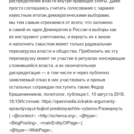
распределения власти внутри правящей элиты. Даже
просто соглашаясь считать голосование с заранее
известным итогом демократическими выборами,
мы тем самым отрекаемся от всего, что заложено
в самой их идее.Демократия в России и выборы как
ее инструмент уничтожены, и вернуть их к жизни
и наполнить смыслом может только радикальная
перезагрузка власти и общества. Приблизить же эту
перезагрузку может не участие в ритуалах консервации
сложившейся власти, а их окончательная
дискредитация — в том числе и через публично
заявляемый отказ в них участвовать и призыв
остальных сограждан поступить также.Федор
Крашенинников, политолог, публицист, 10 августа 2018,
18:10Источник: https://openmedia.io/kakie-argumenty-
opravdyvayut-bojkot-predstoyashhix-vyborov/Развернуть
{ «@context»: «http://schema.org», «@type»:
«BlogPosting», «mainEntityOfPage»:{
«@type»:»WebPage»,