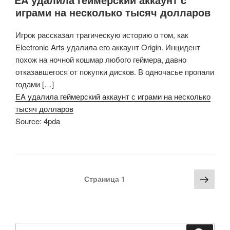
играми на несколько тысяч долларов
Игрок рассказал трагическую историю о том, как
Electronic Arts удалила его аккаунт Origin. Инцидент
похож на ночной кошмар любого геймера, давно
отказавшегося от покупки дисков. В одночасье пропали
годами […]
EA удалила геймерский аккаунт с играми на несколько
тысяч долларов
Source: 4pda
Навигация
Сле
Страница
1
по
стра
записям
Искать: