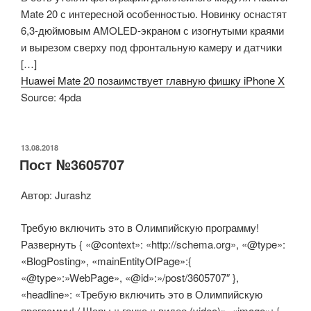
Mate 20 с интересной особенностью. Новинку оснастят
6,3-дюймовым AMOLED-экраном с изогнутыми краями
и вырезом сверху под фронтальную камеру и датчики
[…]
Huawei Mate 20 позаимствует главную фишку iPhone X
Source: 4pda
ОПУБЛИКОВАНО
13.08.2018
Пост №3605707
Автор: Jurashz
Требую включить это в Олимпийскую программу!
Развернуть { «@context»: «http://schema.org», «@type»:
«BlogPosting», «mainEntityOfPage»:{
«@type»:»WebPage», «@id»:»/post/3605707″ },
«headline»: «Требую включить это в Олимпийскую
программу! / Шары :: гонка :: видео (video)», «image»: {