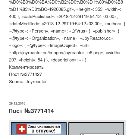
%D0%B0%D0%BA%D0%B2%D0%B0%D1%80%D0%B8
%D1%83%D0%BC-4926085.gif», «height»: 353, «width»:
400 }, «datePublished»: «2018-12-29T19:54:12+03:00»,
«dateModified»: «2018-12-29T19:54:12+03:00», «author»: {
«@type»: «Person», «name»: «LYVrus» }, «publisher»: {
«@type»: «Organization», «name»: «JoyReactor.cc»,
«logo»: { «@type»: «ImageObject», «url»:
«http://joyreactor.cc/images/joyreactor_ie6.png», «width»:
207, «height»: 54 } }, «description»: «» }
Комментировать
Пост №3771427
Source: Joyreactor
ОПУБЛИКОВАНО
29.12.2018
Пост №3771414