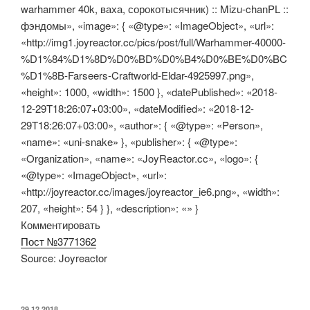
warhammer 40k, ваха, сорокотысячник) :: Mizu-chanPL ::
фэндомы», «image»: { «@type»: «ImageObject», «url»:
«http://img1.joyreactor.cc/pics/post/full/Warhammer-40000-
%D1%84%D1%8D%D0%BD%D0%B4%D0%BE%D0%BC
%D1%8B-Farseers-Craftworld-Eldar-4925997.png»,
«height»: 1000, «width»: 1500 }, «datePublished»: «2018-
12-29T18:26:07+03:00», «dateModified»: «2018-12-
29T18:26:07+03:00», «author»: { «@type»: «Person»,
«name»: «uni-snake» }, «publisher»: { «@type»:
«Organization», «name»: «JoyReactor.cc», «logo»: {
«@type»: «ImageObject», «url»:
«http://joyreactor.cc/images/joyreactor_ie6.png», «width»:
207, «height»: 54 } }, «description»: «» }
Комментировать
Пост №3771362
Source: Joyreactor
ОПУБЛИКОВАНО
29.12.2018