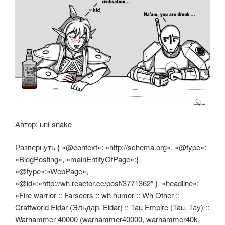
Автор: uni-snake
Развернуть { «@context»: «http://schema.org», «@type»:
«BlogPosting», «mainEntityOfPage»:{
«@type»:»WebPage»,
«@id»:»http://wh.reactor.cc/post/3771362″ }, «headline»:
«Fire warrior :: Farseers :: wh humor :: Wh Other ::
Craftworld Eldar (Эльдар, Eldar) :: Tau Empire (Tau, Тау) ::
Warhammer 40000 (warhammer40000, warhammer40k,