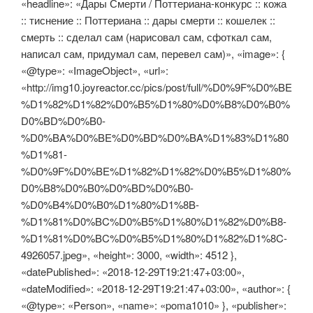
«headline»: «Дары Смерти / Поттериана-конкурс :: кожа
:: тиснение :: Поттериана :: дары смерти :: кошелек ::
смерть :: сделал сам (нарисовал сам, сфоткал сам,
написал сам, придумал сам, перевел сам)», «image»: {
«@type»: «ImageObject», «url»:
«http://img10.joyreactor.cc/pics/post/full/%D0%9F%D0%BE
%D1%82%D1%82%D0%B5%D1%80%D0%B8%D0%B0%
D0%BD%D0%B0-
%D0%BA%D0%BE%D0%BD%D0%BA%D1%83%D1%80
%D1%81-
%D0%9F%D0%BE%D1%82%D1%82%D0%B5%D1%80%
D0%B8%D0%B0%D0%BD%D0%B0-
%D0%B4%D0%B0%D1%80%D1%8B-
%D1%81%D0%BC%D0%B5%D1%80%D1%82%D0%B8-
%D1%81%D0%BC%D0%B5%D1%80%D1%82%D1%8C-
4926057.jpeg», «height»: 3000, «width»: 4512 },
«datePublished»: «2018-12-29T19:21:47+03:00»,
«dateModified»: «2018-12-29T19:21:47+03:00», «author»: {
«@type»: «Person», «name»: «poma1010» }, «publisher»: