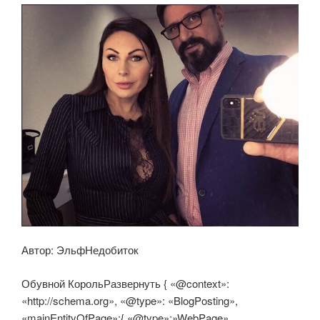
Автор: ЭльфНедобиток
Обувной КорольРазвернуть { «@context»:
«http://schema.org», «@type»: «BlogPosting»,
«mainEntityOfPage»:{ «@type»:»WebPage»,