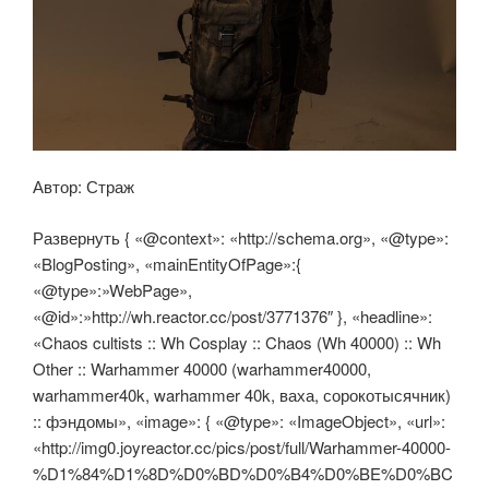
Автор: Страж
Развернуть { «@context»: «http://schema.org», «@type»:
«BlogPosting», «mainEntityOfPage»:{
«@type»:»WebPage»,
«@id»:»http://wh.reactor.cc/post/3771376″ }, «headline»:
«Chaos cultists :: Wh Cosplay :: Chaos (Wh 40000) :: Wh
Other :: Warhammer 40000 (warhammer40000,
warhammer40k, warhammer 40k, ваха, сорокотысячник)
:: фэндомы», «image»: { «@type»: «ImageObject», «url»:
«http://img0.joyreactor.cc/pics/post/full/Warhammer-40000-
%D1%84%D1%8D%D0%BD%D0%B4%D0%BE%D0%BC