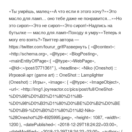
«Ты умрёшь, малец»»А что если я этого хочу?»»Это
масло для ламп… оно тебе даже не понравится…»»Но
это сироп»»Это не сироп»»Это сироп!»Надпись на
бутылке — масло для ламп»Походу я умру»»Теперь я
могу его взять?»Твиттер автора —
https://twitter.com/fourur_grifРазвернуть { «@context»:
«http://schema.org», «@type»: «BlogPosting»,
«mainEntityOfPage»:{ «@type»:»WebPage»,
«@id»:»/post/3771361″ }, «headline»: «Niko (Oneshot) ::
Игровой арт (game art) :: OneShot :: Lamplighter
(Oneshot) :: Игры», «image»: { «@type»: «ImageObject»,
«url»: «http://img1.joyreactor.cc/pics/post/full/OneShot-
%D0%98%D0%B3%D1%80%D1%8B-
%D0%98%D0%B3%D1%80%D0%BE%D0%B2%D0%BE
%D0%B9-%D0%B0%D1%80%D1%82-Niko-
%28Oneshot%29-4925995.jpeg», «height»: 1087, «width»:
1200 }, «datePublished»: «2018-12-29T18:24:22+03:00»,
«dateModified»: «2018-12-29T18:24:22+03:00», «author»: {