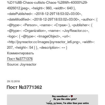
%D1%8B-Chaos-cultists-Chaos-%28Wh-40000%29-
4926012.jpeg», «height»: 960, «width»: 640 },
«datePublished»: «2018-12-29T18:53:02+03:00»,
«dateModified»: «2018-12-29T18:53:02+03:00», «author»: {
«@type»: «Person», «name»: «Страж» }, «publisher»: {
«@type»: «Organization», «name»: «JoyReactor.cc»,
«logo»: { «@type»: «ImageObject», «url»:
«http://joyreactor.cc/images/joyreactor_ie6.png», «width»:
207, «height»: 54 } }, «description»: «» }
Комментировать
Пост №3771376
Source: Joyreactor
ОПУБЛИКОВАНО
29.12.2018
Пост №3771362