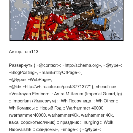
Автор: rom113
Развернуть { «@context»: «http://schema.org», «@type»:
«BlogPosting», «mainEntityOfPage»:{
«@type»:»WebPage»,
«@id»:»http://wh.reactor.cc/post/3771377″ }, «headline»:
«Vostroyan Firstborn :: Astra Militarum (Imperial Guard, ig)
:: Imperium (Империум) :: Wh Песочница :: Wh Other ::
Wh Комиксы :: Новый Год :: Warhammer 40000
(warhammer40000, warhammer40k, warhammer 40k,
ваха, сорокотысячник) :: праздник :: nurgling :: Wolk
Risovalshik :: фэндомы», «image»: { «@type»: