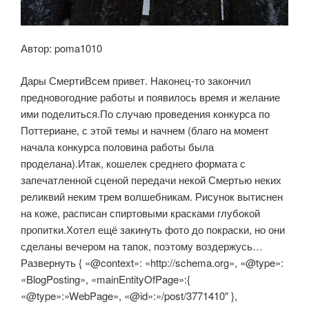
Автор: poma1010
Дары СмертиВсем привет. Наконец-то закончил
предновогодние работы и появилось время и желание
ими поделиться.По случаю проведения конкурса по
Поттериане, с этой темы и начнем (благо на момент
начала конкурса половина работы была
проделана).Итак, кошелек среднего формата с
запечатленной сценой передачи некой Смертью неких
реликвий неким трем волшебникам. Рисунок вытиснен
на коже, расписан спиртовыми красками глубокой
пропитки.Хотел ещё закинуть фото до покраски, но они
сделаны вечером на тапок, поэтому воздержусь…
Развернуть { «@context»: «http://schema.org», «@type»:
«BlogPosting», «mainEntityOfPage»:{
«@type»:»WebPage», «@id»:»/post/3771410″ },