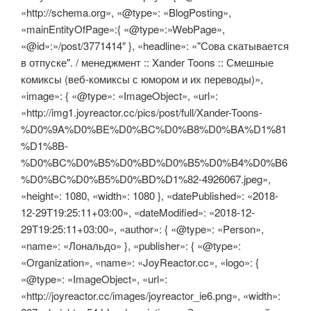
«http://schema.org», «@type»: «BlogPosting»,
«mainEntityOfPage»:{ «@type»:»WebPage»,
«@id»:»/post/3771414″ }, «headline»: «"Сова скатывается
в отпуске". / менеджмент :: Xander Toons :: Смешные
комиксы (веб-комиксы с юмором и их переводы)»,
«image»: { «@type»: «ImageObject», «url»:
«http://img1.joyreactor.cc/pics/post/full/Xander-Toons-
%D0%9A%D0%BE%D0%BC%D0%B8%D0%BA%D1%81
%D1%8B-
%D0%BC%D0%B5%D0%BD%D0%B5%D0%B4%D0%B6
%D0%BC%D0%B5%D0%BD%D1%82-4926067.jpeg»,
«height»: 1080, «width»: 1080 }, «datePublished»: «2018-
12-29T19:25:11+03:00», «dateModified»: «2018-12-
29T19:25:11+03:00», «author»: { «@type»: «Person»,
«name»: «Лональдо» }, «publisher»: { «@type»:
«Organization», «name»: «JoyReactor.cc», «logo»: {
«@type»: «ImageObject», «url»:
«http://joyreactor.cc/images/joyreactor_ie6.png», «width»: