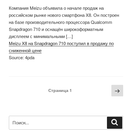
Компания Meizu объявила о начале продаж на
российском рынке нового смартфона X8. Он построен
на базе производительного процессора Qualcomm
Snapdragon 710 и оснащён широкоформатным
дисплеем с минимальными […]
Meizu X8 на Snapdragon 710 поступил в продажу по
сниженной цене
Source: 4pda
Навигация
Сле
Страница
1
по
стра
записям
Искать:
Поиск