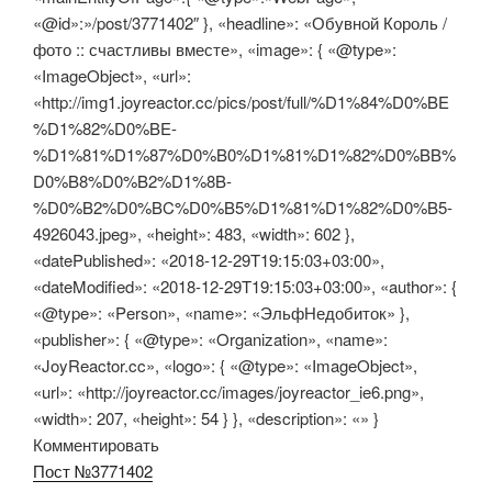
«@id»:»/post/3771402″ }, «headline»: «Обувной Король /
фото :: счастливы вместе», «image»: { «@type»:
«ImageObject», «url»:
«http://img1.joyreactor.cc/pics/post/full/%D1%84%D0%BE
%D1%82%D0%BE-
%D1%81%D1%87%D0%B0%D1%81%D1%82%D0%BB%
D0%B8%D0%B2%D1%8B-
%D0%B2%D0%BC%D0%B5%D1%81%D1%82%D0%B5-
4926043.jpeg», «height»: 483, «width»: 602 },
«datePublished»: «2018-12-29T19:15:03+03:00»,
«dateModified»: «2018-12-29T19:15:03+03:00», «author»: {
«@type»: «Person», «name»: «ЭльфНедобиток» },
«publisher»: { «@type»: «Organization», «name»:
«JoyReactor.cc», «logo»: { «@type»: «ImageObject»,
«url»: «http://joyreactor.cc/images/joyreactor_ie6.png»,
«width»: 207, «height»: 54 } }, «description»: «» }
Комментировать
Пост №3771402