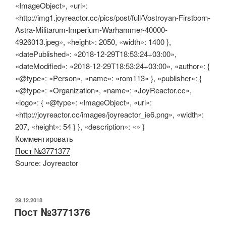
«ImageObject», «url»:
«http://img1.joyreactor.cc/pics/post/full/Vostroyan-Firstborn-
Astra-Militarum-Imperium-Warhammer-40000-
4926013.jpeg», «height»: 2050, «width»: 1400 },
«datePublished»: «2018-12-29T18:53:24+03:00»,
«dateModified»: «2018-12-29T18:53:24+03:00», «author»: {
«@type»: «Person», «name»: «rom113» }, «publisher»: {
«@type»: «Organization», «name»: «JoyReactor.cc»,
«logo»: { «@type»: «ImageObject», «url»:
«http://joyreactor.cc/images/joyreactor_ie6.png», «width»:
207, «height»: 54 } }, «description»: «» }
Комментировать
Пост №3771377
Source: Joyreactor
ОПУБЛИКОВАНО
29.12.2018
Пост №3771376