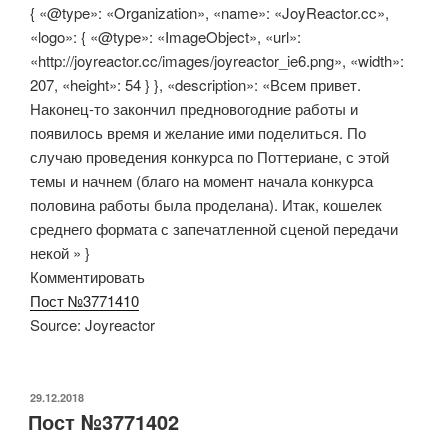
{ «@type»: «Organization», «name»: «JoyReactor.cc»,
«logo»: { «@type»: «ImageObject», «url»:
«http://joyreactor.cc/images/joyreactor_ie6.png», «width»:
207, «height»: 54 } }, «description»: «Всем привет.
Наконец-то закончил предновогодние работы и
появилось время и желание ими поделиться. По
случаю проведения конкурса по Поттериане, с этой
темы и начнем (благо на момент начала конкурса
половина работы была проделана). Итак, кошелек
среднего формата с запечатленной сценой передачи
некой » }
Комментировать
Пост №3771410
Source: Joyreactor
ОПУБЛИКОВАНО
29.12.2018
Пост №3771402