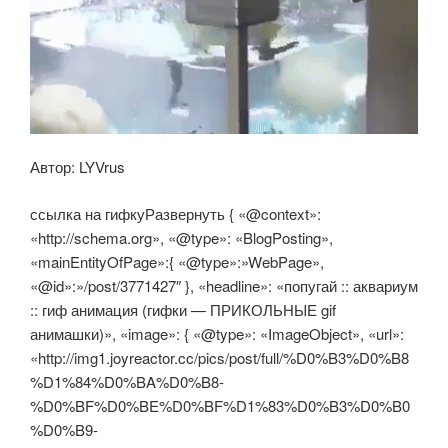
Автор: LYVrus
ссылка на гифкуРазвернуть { «@context»:
«http://schema.org», «@type»: «BlogPosting»,
«mainEntityOfPage»:{ «@type»:»WebPage»,
«@id»:»/post/3771427″ }, «headline»: «попугай :: аквариум
:: гиф анимация (гифки — ПРИКОЛЬНЫЕ gif
анимашки)», «image»: { «@type»: «ImageObject», «url»:
«http://img1.joyreactor.cc/pics/post/full/%D0%B3%D0%B8
%D1%84%D0%BA%D0%B8-
%D0%BF%D0%BE%D0%BF%D1%83%D0%B3%D0%B0
%D0%B9-