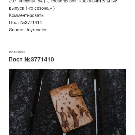
207, «height»: 54 } }, «description»: «Заключительный
выпуск 1-го сезона.» }
Комментировать
Пост №3771414
Source: Joyreactor
ОПУБЛИКОВАНО
29.12.2018
Пост №3771410