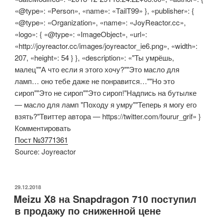
«@type»: «Person», «name»: «TailT99» }, «publisher»: {
«@type»: «Organization», «name»: «JoyReactor.cc»,
«logo»: { «@type»: «ImageObject», «url»:
«http://joyreactor.cc/images/joyreactor_ie6.png», «width»:
207, «height»: 54 } }, «description»: «"Ты умрёшь,
малец""А что если я этого хочу?""Это масло для
ламп… оно тебе даже не понравится…""Но это
сироп""Это не сироп""Это сироп!"Надпись на бутылке
— масло для ламп "Походу я умру""Теперь я могу его
взять?"Твиттер автора — https://twitter.com/fourur_grif» }
Комментировать
Пост №3771361
Source: Joyreactor
ОПУБЛИКОВАНО
29.12.2018
Meizu X8 на Snapdragon 710 поступил
в продажу по сниженной цене