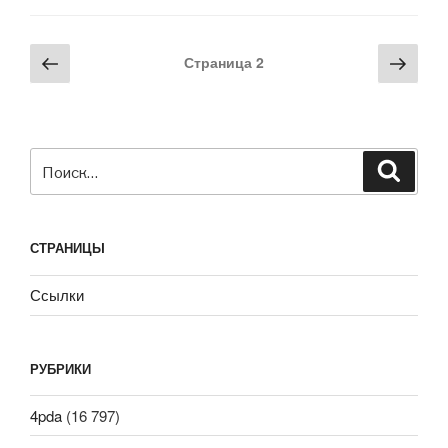
Навигация
Предыдущая
Сле
Страница
2
по
страница
стра
записям
Искать:
Поиск
СТРАНИЦЫ
Ссылки
РУБРИКИ
4pda
(16 797)