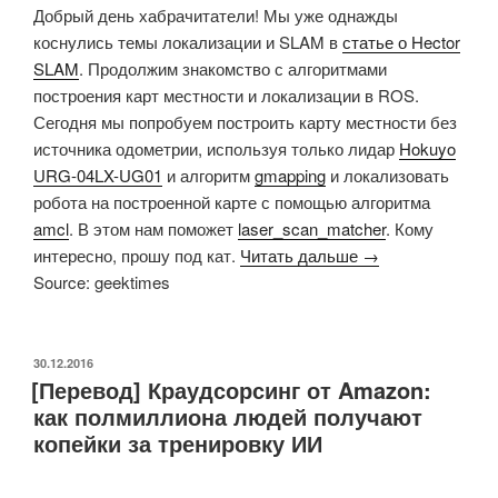
Добрый день хабрачитатели! Мы уже однажды
коснулись темы локализации и SLAM в
статье о Hector
SLAM
. Продолжим знакомство с алгоритмами
построения карт местности и локализации в ROS.
Сегодня мы попробуем построить карту местности без
источника одометрии, используя только лидар
Hokuyo
URG-04LX-UG01
и алгоритм
gmapping
и локализовать
робота на построенной карте с помощью алгоритма
amcl
. В этом нам поможет
laser_scan_matcher
. Кому
интересно, прошу под кат.
Читать дальше →
Source: geektimes
ОПУБЛИКОВАНО
30.12.2016
[Перевод] Краудсорсинг от Amazon:
как полмиллиона людей получают
копейки за тренировку ИИ