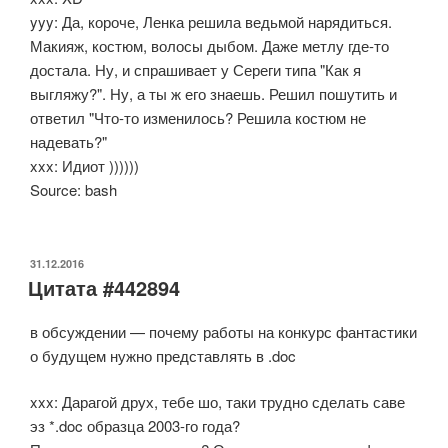
yyy: Да, короче, Ленка решила ведьмой нарядиться.
Макияж, костюм, волосы дыбом. Даже метлу где-то
достала. Ну, и спрашивает у Сереги типа "Как я
выгляжу?". Ну, а ты ж его знаешь. Решил пошутить и
ответил "Что-то изменилось? Решила костюм не
надевать?"
xxx: Идиот ))))))
Source: bash
ОПУБЛИКОВАНО
31.12.2016
Цитата #442894
в обсуждении — почему работы на конкурс фантастики
о будущем нужно представлять в .doc
xxx: Дарагой друх, тебе шо, таки трудно сделать саве
эз *.doc образца 2003-го года?