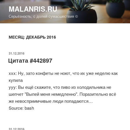
Перейти
MALANRIS.RU
к
Серьёзность, с долей сумасшествия ©
содержимому
МЕСЯЦ: ДЕКАБРЬ 2016
ОПУБЛИКОВАНО
31.12.2016
Цитата #442897
xxx: Ну, зато конфеты не ноют, что их уже неделю как
купила
yyy: Вы ещё скажите, что пиво из холодильника не
шепчет "Выпей меня немедленно". Поразительно всё
же невосприимчивые люди попадаются…
Source: bash
ОПУБЛИКОВАНО
31.12.2016