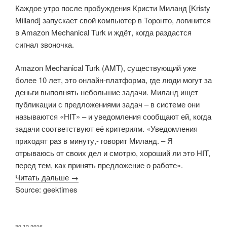
Каждое утро после пробуждения Кристи Миланд [Kristy
Milland] запускает свой компьютер в Торонто, логинится
в Amazon Mechanical Turk и ждёт, когда раздастся
сигнал звоночка.
Amazon Mechanical Turk (AMT), существующий уже
более 10 лет, это онлайн-платформа, где люди могут за
деньги выполнять небольшие задачи. Миланд ищет
публикации с предложениями задач – в системе они
называются «HIT» – и уведомления сообщают ей, когда
задачи соответствуют её критериям. «Уведомления
приходят раз в минуту,- говорит Миланд. – Я
отрываюсь от своих дел и смотрю, хороший ли это HIT,
перед тем, как принять предложение о работе».
Читать дальше →
Source: geektimes
ОПУБЛИКОВАНО
30.12.2016