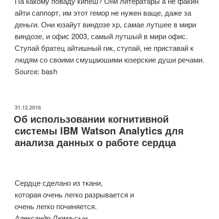
Па какому поваду кипеш? Они литератары а не факин
айти саппорт, им этот гемор не нужен ваще, даже за
деньги. Они юзайут виндозе xp, самае лутшее в мири
виндозе, и офис 2003, самый лутшый в мири офис.
Ступай братец айтишный гик, ступай, не приставай к
людям со своими смущаюшими юзерские души речами.
Source: bash
ОПУБЛИКОВАНО
31.12.2016
Об использовании когнитивной
системы IBM Watson Analytics для
анализа данных о работе сердца
Сердце сделано из ткани,
которая очень легко разрывается и
очень легко починяется.
Александр Дюма-сын