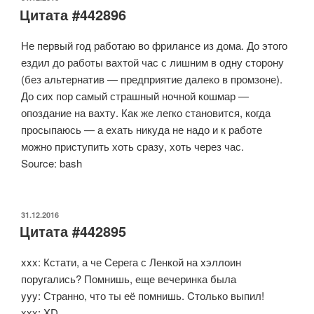
Цитата #442896
Не первый год работаю во фрилансе из дома. До этого
ездил до работы вахтой час с лишним в одну сторону
(без альтернатив — предприятие далеко в промзоне).
До сих пор самый страшный ночной кошмар —
опоздание на вахту. Как же легко становится, когда
просыпаюсь — а ехать никуда не надо и к работе
можно приступить хоть сразу, хоть через час.
Source: bash
ОПУБЛИКОВАНО
31.12.2016
Цитата #442895
xxx: Кстати, а че Серега с Ленкой на хэллоин
поругались? Помнишь, еще вечеринка была
yyy: Странно, что ты её помнишь. Cтолько выпил!
xxx: XD