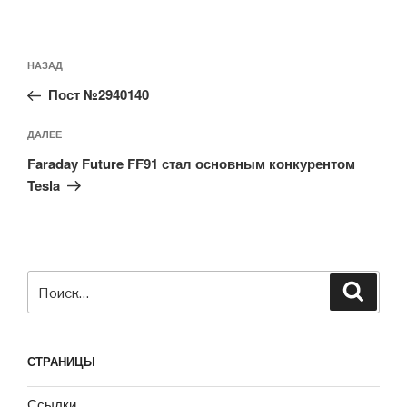
Навигация
Предыдущая
НАЗАД
по
запись:
записям
Пост №2940140
Следующая
ДАЛЕЕ
запись
Faraday Future FF91 стал основным конкурентом
Tesla
Искать:
Поиск
СТРАНИЦЫ
Ссылки