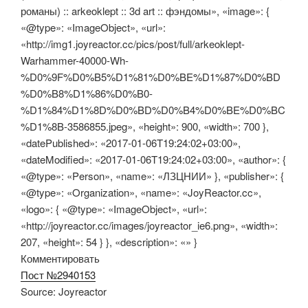
романы) :: arkeoklept :: 3d art :: фэндомы», «image»: {
«@type»: «ImageObject», «url»:
«http://img1.joyreactor.cc/pics/post/full/arkeoklept-
Warhammer-40000-Wh-
%D0%9F%D0%B5%D1%81%D0%BE%D1%87%D0%BD
%D0%B8%D1%86%D0%B0-
%D1%84%D1%8D%D0%BD%D0%B4%D0%BE%D0%BC
%D1%8B-3586855.jpeg», «height»: 900, «width»: 700 },
«datePublished»: «2017-01-06T19:24:02+03:00»,
«dateModified»: «2017-01-06T19:24:02+03:00», «author»: {
«@type»: «Person», «name»: «ЛЗЦНИИ» }, «publisher»: {
«@type»: «Organization», «name»: «JoyReactor.cc»,
«logo»: { «@type»: «ImageObject», «url»:
«http://joyreactor.cc/images/joyreactor_ie6.png», «width»:
207, «height»: 54 } }, «description»: «» }
Комментировать
Пост №2940153
Source: Joyreactor