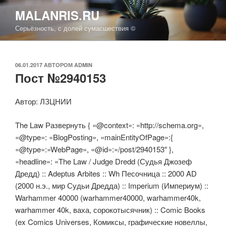
Перейти
MALANRIS.RU
к
Серьёзность, с долей сумасшествия ©
содержимому
ОПУБЛИКОВАНО
06.01.2017
АВТОРОМ
ADMIN
Пост №2940153
Автор: ЛЗЦНИИ
The Law Развернуть { «@context»: «http://schema.org»,
«@type»: «BlogPosting», «mainEntityOfPage»:{
«@type»:»WebPage», «@id»:»/post/2940153″ },
«headline»: «The Law / Judge Dredd (Судья Джозеф
Дредд) :: Adeptus Arbites :: Wh Песочница :: 2000 AD
(2000 н.э., мир Судьи Дредда) :: Imperium (Империум) ::
Warhammer 40000 (warhammer40000, warhammer40k,
warhammer 40k, ваха, сорокотысячник) :: Comic Books
(ex Comics Universes, Комиксы, графические новеллы,