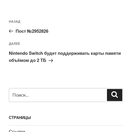
Навигация
Предыдущая
НАЗАД
по
запись:
записям
Пост №2952826
Следующая
ДАЛЕЕ
запись
Nintendo Switch будет поддерживать карты памяти
объёмом до 2 ТБ
Искать:
Поиск
СТРАНИЦЫ
Ссылки