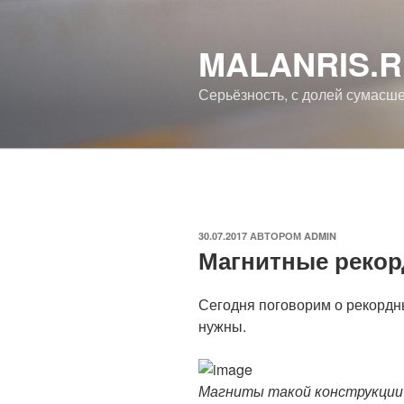
Перейти
к
MALANRIS.
содержимому
Серьёзность, с долей сумасш
ОПУБЛИКОВАНО
30.07.2017
АВТОРОМ
ADMIN
Магнитные реко
Сегодня поговорим о рекордны
нужны.
Магниты такой конструкции