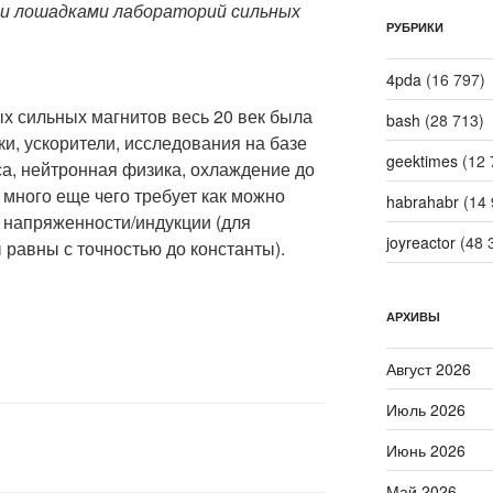
и лошадками лабораторий сильных
РУБРИКИ
4pda
(16 797)
 сильных магнитов весь 20 век была
bash
(28 713)
и, ускорители, исследования на базе
geektimes
(12 
са, нейтронная физика, охлаждение до
 много еще чего требует как можно
habrahabr
(14 
 напряженности/индукции (для
joyreactor
(48 
 равны с точностью до константы).
АРХИВЫ
Август 2026
Июль 2026
Июнь 2026
Май 2026