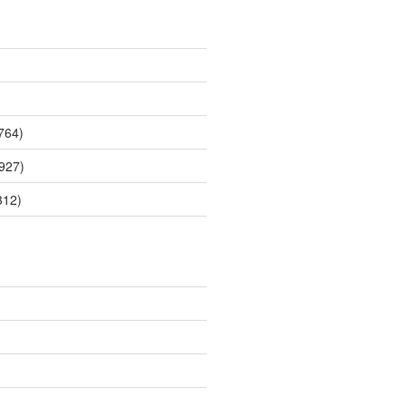
764)
927)
312)