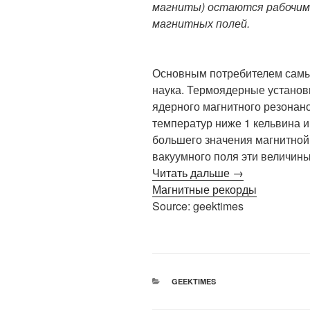
магниты) остаются рабочим
магнитных полей.
Основным потребителем самых
наука. Термоядерные установк
ядерного магнитного резонан
температур ниже 1 кельвина и
большего значения магнитной
вакуумного поля эти величины
Читать дальше →
Магнитные рекорды
Source: geektimes
РУБРИКИ
GEEKTIMES