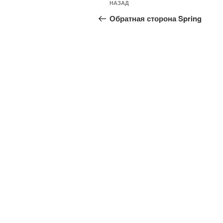
Предыдущая
НАЗАД
по
запись:
Обратная сторона Spring
записям