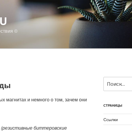
RU
ествия ©
Искать:
рды
х магнитах и немного о том, зачем они
СТРАНИЦЫ
Ссылки
 (резистивные биттеровские