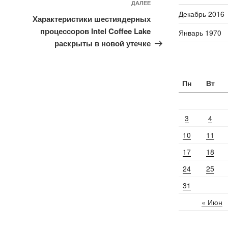
ДАЛЕЕ
Следующая
Декабрь 2016
запись
Характеристики шестиядерных
процессоров Intel Coffee Lake
Январь 1970
раскрыты в новой утечке
Пн
Вт
3
4
10
11
17
18
24
25
31
« Июн