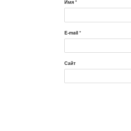
Имя
*
E-mail
*
Сайт
Навигация