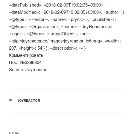
«datePublished»: «2018-02-09T19:02:35+03:00»,
«dateModified»: «2018-02-09T19:02:35+03:00», «author»: {
«@type»: «Person», «name»: «prynic» }, «publisher»: {
«@type»: «Organization», «name»: «JoyReactor.cc»,
«logo»: { «@type»: «ImageObject», «url»:
«http://joyreactor.cc/images/joyreactor_ie6.png», «width»:
207, «height»: 54 } }, «description»: «» }
Комментировать
Пост №3396304
Source: Joyreactor
РУБРИКИ
JOYREACTOR
Навигация
НАЗАД