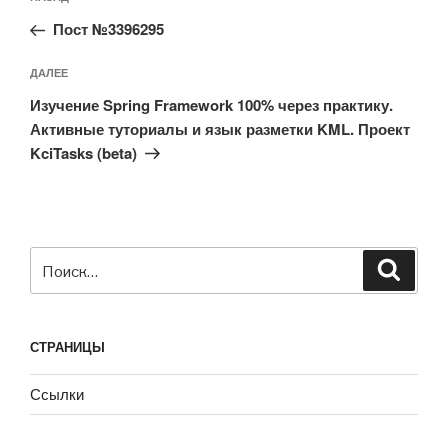
Предыдущая
по
запись:
записям
Пост №3396295
Следующая
ДАЛЕЕ
запись
Изучение Spring Framework 100% через практику.
Активные туториалы и язык разметки KML. Проект
KciTasks (beta)
Искать:
Поиск
СТРАНИЦЫ
Ссылки