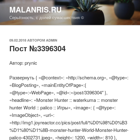
Перейти
MALANRIS.RU
к
Серьёзность, с долей сумасшествия ©
содержимому
ОПУБЛИКОВАНО
09.02.2018
АВТОРОМ
ADMIN
Пост №3396304
Автор: prynic
Развернуть { «@context»: «http://schema.org», «@type»:
«BlogPosting», «mainEntityOfPage»:{
«@type»:»WebPage», «@id»:»/post/3396304″ },
«headline»: «Monster Hunter :: waterkuma :: monster
hunter World :: palico :: Игры», «image»: { «@type»:
«ImageObject», «url»:
«http://img1.joyreactor.cc/pics/post/full/%D0%98%D0%B3
%D1%80%D1%8B-monster-hunter-World-Monster-Hunter-
palico-4302731.jpeg», «height»: 1200, «width»: 810 },