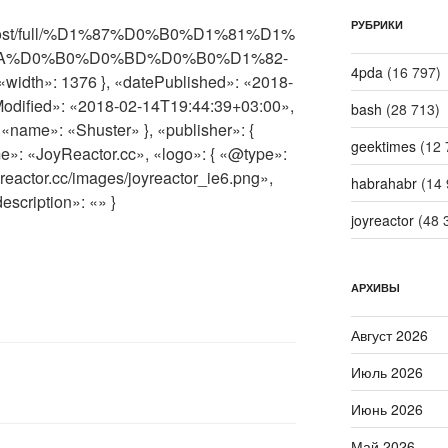
РУБРИКИ
pics/post/full/%D1%87%D0%B0%D1%81%D1%
A%D0%B0%D0%BD%D0%B0%D1%82-
4pda
(16 797)
«width»: 1376 }, «datePublished»: «2018-
odified»: «2018-02-14T19:44:39+03:00»,
bash
(28 713)
«name»: «Shuster» }, «publisher»: {
geektimes
(12 
»: «JoyReactor.cc», «logo»: { «@type»:
yreactor.cc/images/joyreactor_ie6.png»,
habrahabr
(14 
description»: «» }
joyreactor
(48 
АРХИВЫ
Август 2026
Июль 2026
Июнь 2026
Май 2026