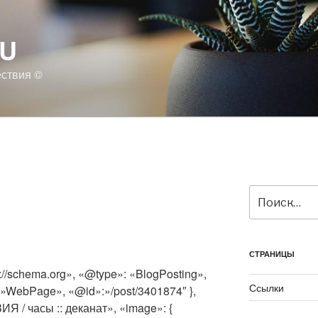
RU
ествия ©
Искать:
СТРАНИЦЫ
://schema.org», «@type»: «BlogPosting»,
Ссылки
:»WebPage», «@id»:»/post/3401874″ },
Я / часы :: деканат», «image»: {