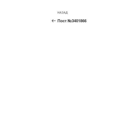
Навигация
Предыдущая
НАЗАД
по
запись:
Пост №3401866
записям