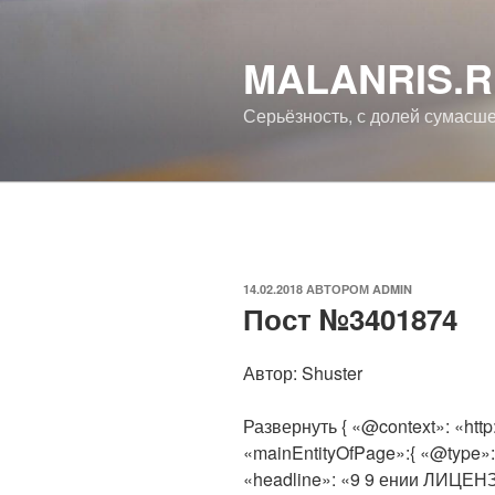
Перейти
к
MALANRIS.
содержимому
Серьёзность, с долей сумасш
ОПУБЛИКОВАНО
14.02.2018
АВТОРОМ
ADMIN
Пост №3401874
Автор: Shuster
Развернуть { «@context»: «http
«mainEntityOfPage»:{ «@type»
«headline»: « 9 9 ении ЛИЦЕНЗИ