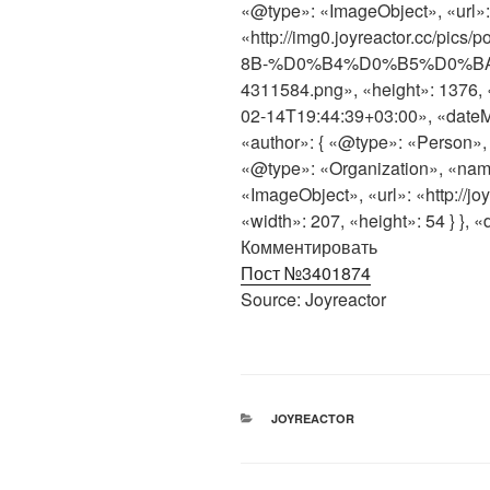
«@type»: «ImageObject», «url»:
«http://img0.joyreactor.cc/
8B-%D0%B4%D0%B5%D0%B
4311584.png», «height»: 1376, 
02-14T19:44:39+03:00», «dateM
«author»: { «@type»: «Person», 
«@type»: «Organization», «name
«ImageObject», «url»: «http://jo
«width»: 207, «height»: 54 } }, «
Комментировать
Пост №3401874
Source: Joyreactor
РУБРИКИ
JOYREACTOR