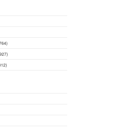
764)
927)
312)