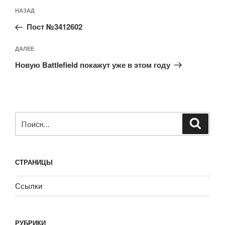
Навигация
Предыдущая
НАЗАД
по
запись:
записям
Пост №3412602
Следующая
ДАЛЕЕ
запись
Новую Battlefield покажут уже в этом году
Искать:
Поиск
СТРАНИЦЫ
Ссылки
РУБРИКИ