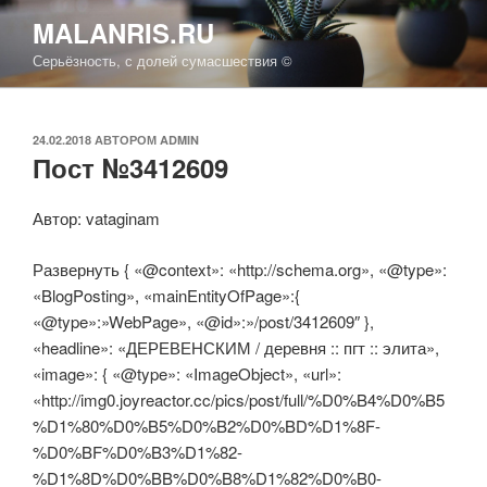
Перейти
MALANRIS.RU
к
Серьёзность, с долей сумасшествия ©
содержимому
ОПУБЛИКОВАНО
24.02.2018
АВТОРОМ
ADMIN
Пост №3412609
Автор: vataginam
Развернуть { «@context»: «http://schema.org», «@type»:
«BlogPosting», «mainEntityOfPage»:{
«@type»:»WebPage», «@id»:»/post/3412609″ },
«headline»: « ДЕРЕВЕНСКИМ / деревня :: пгт :: элита»,
«image»: { «@type»: «ImageObject», «url»:
«http://img0.joyreactor.cc/pics/post/full/%D0%B4%D0%B5
%D1%80%D0%B5%D0%B2%D0%BD%D1%8F-
%D0%BF%D0%B3%D1%82-
%D1%8D%D0%BB%D0%B8%D1%82%D0%B0-