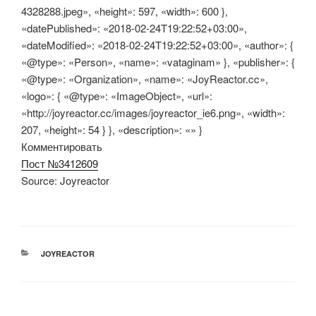
4328288.jpeg», «height»: 597, «width»: 600 },
«datePublished»: «2018-02-24T19:22:52+03:00»,
«dateModified»: «2018-02-24T19:22:52+03:00», «author»: {
«@type»: «Person», «name»: «vataginam» }, «publisher»: {
«@type»: «Organization», «name»: «JoyReactor.cc»,
«logo»: { «@type»: «ImageObject», «url»:
«http://joyreactor.cc/images/joyreactor_ie6.png», «width»:
207, «height»: 54 } }, «description»: «» }
Комментировать
Пост №3412609
Source: Joyreactor
РУБРИКИ
JOYREACTOR