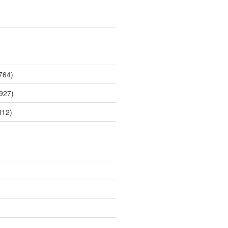
764)
927)
312)