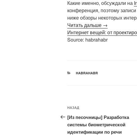
Какие именно, обсуждали на
I
конференция, поэтому записи
ниже обзоры некоторых интер
Читать дальше →
Интернет вещей: от проектир
Source: habrahabr
РУБРИКИ
HABRAHABR
Навигация
Предыдущая
НАЗАД
по
запись:
[Из песочницы] Разработка
записям
системы биометрической
идентификации по речи