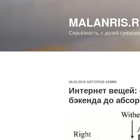
Перейти
к
MALANRIS.
содержимому
Серьёзность, с долей сумасш
ОПУБЛИКОВАНО
28.02.2018
АВТОРОМ
ADMIN
Интернет вещей:
бэкенда до абсо