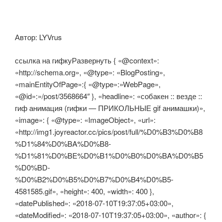
Автор: LYVrus
ссылка на гифкуРазвернуть { «@context»:
«http://schema.org», «@type»: «BlogPosting»,
«mainEntityOfPage»:{ «@type»:»WebPage»,
«@id»:»/post/3568664″ }, «headline»: «собакен :: везде ::
гиф анимация (гифки — ПРИКОЛЬНЫЕ gif анимашки)»,
«image»: { «@type»: «ImageObject», «url»:
«http://img1.joyreactor.cc/pics/post/full/%D0%B3%D0%B8
%D1%84%D0%BA%D0%B8-
%D1%81%D0%BE%D0%B1%D0%B0%D0%BA%D0%B5
%D0%BD-
%D0%B2%D0%B5%D0%B7%D0%B4%D0%B5-
4581585.gif», «height»: 400, «width»: 400 },
«datePublished»: «2018-07-10T19:37:05+03:00»,
«dateModified»: «2018-07-10T19:37:05+03:00», «author»: {