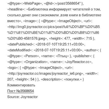
«@type»:»WebPage», «@id»:»/post/3568654″ },
«headline»: «Библиотека информирует читателей о том,
сколько денег они сэкономили ,взяв книги в библиотеке
вместо», «image»: { «@type»: «ImageObject», «url»:
«http://img0.joyreactor.cc/pics/post/full/%D0%BF%D0%B5
%D1%81%D0%BE%D1%87%D0%BD%D0%B8%D1%86
%D0%B0-4581576.jpeg», «height»: 477, «width»: 715 },
«datePublished»: «2018-07-10T19:25:11+03:00»,
«dateModified»: «2018-07-10T19:25:11+03:00», «author»: {
«@type»: «Person», «name»: «Птыц» }, «publisher»: {
«@type»: «Organization», «name»: «JoyReactor.cc»,
«logo»: { «@type»: «ImageObject», «url»:
«http://joyreactor.cc/images/joyreactor_ie6.png», «width»:
207, «height»: 54 } }, «description»: «покупки.» }
Комментировать
Пост №3568654
Source: Joyreactor