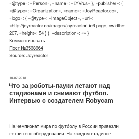
«@type»: «Person», «name»: «LYVrus» }, «publisher»: {
«@type»: «Organization», «name»: «JoyReactor.cc»,
«logo»: { «@type»: «ImageObject», «url»:
«http://joyreactor.cc/images/joyreactor_ie6.png», «width»:
207, «height»: 54 } }, «description»: «» }
Комментировать
Пост №3568664
Source: Joyreactor
ОПУБЛИКОВАНО
10.07.2018
Что за роботы-пауки летают над
стадионами и снимают футбол.
Интервью с создателем Robycam
На чемпионат мира по футболу в России привезли
сотни тонн оборудования. На каждом стадионе