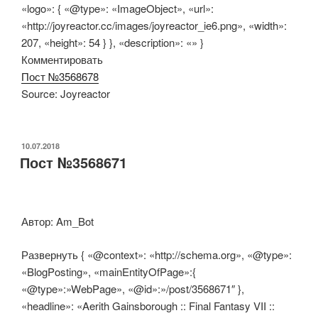
«logo»: { «@type»: «ImageObject», «url»:
«http://joyreactor.cc/images/joyreactor_ie6.png», «width»:
207, «height»: 54 } }, «description»: «» }
Комментировать
Пост №3568678
Source: Joyreactor
ОПУБЛИКОВАНО
10.07.2018
Пост №3568671
Автор: Am_Bot
Развернуть { «@context»: «http://schema.org», «@type»:
«BlogPosting», «mainEntityOfPage»:{
«@type»:»WebPage», «@id»:»/post/3568671″ },
«headline»: «Aerith Gainsborough :: Final Fantasy VII ::