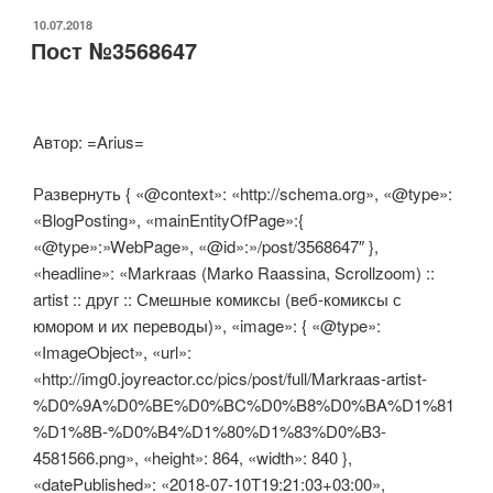
ОПУБЛИКОВАНО
10.07.2018
Пост №3568647
Автор: =Arius=
Развернуть { «@context»: «http://schema.org», «@type»:
«BlogPosting», «mainEntityOfPage»:{
«@type»:»WebPage», «@id»:»/post/3568647″ },
«headline»: «Markraas (Marko Raassina, Scrollzoom) ::
artist :: друг :: Смешные комиксы (веб-комиксы с
юмором и их переводы)», «image»: { «@type»:
«ImageObject», «url»:
«http://img0.joyreactor.cc/pics/post/full/Markraas-artist-
%D0%9A%D0%BE%D0%BC%D0%B8%D0%BA%D1%81
%D1%8B-%D0%B4%D1%80%D1%83%D0%B3-
4581566.png», «height»: 864, «width»: 840 },
«datePublished»: «2018-07-10T19:21:03+03:00»,