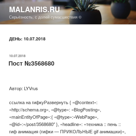
Перейти
MALANRIS.RU
к
Серьёзность, с долей сумасшествия ©
содержимому
ДЕНЬ: 10.07.2018
ОПУБЛИКОВАНО
10.07.2018
Пост №3568680
Автор: LYVrus
ссылка на гифкуРазвернуть { «@context»:
«http://schema.org», «@type»: «BlogPosting»,
«mainEntityOfPage»:{ «@type»:»WebPage»,
«@id»:»/post/3568680″ }, «headline»: «техника :: пень ::
гиф анимация (гифки — ПРИКОЛЬНЫЕ gif анимашки)»,