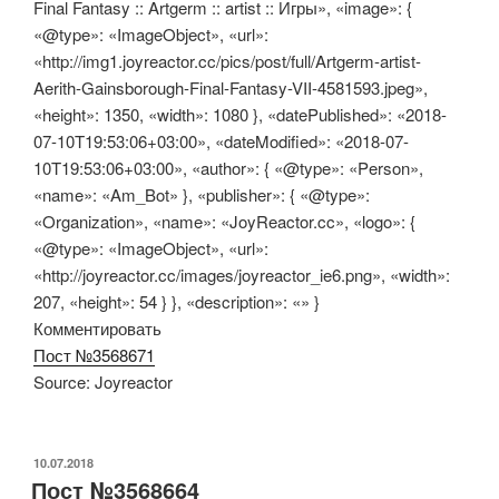
Final Fantasy :: Artgerm :: artist :: Игры», «image»: {
«@type»: «ImageObject», «url»:
«http://img1.joyreactor.cc/pics/post/full/Artgerm-artist-
Aerith-Gainsborough-Final-Fantasy-VII-4581593.jpeg»,
«height»: 1350, «width»: 1080 }, «datePublished»: «2018-
07-10T19:53:06+03:00», «dateModified»: «2018-07-
10T19:53:06+03:00», «author»: { «@type»: «Person»,
«name»: «Am_Bot» }, «publisher»: { «@type»:
«Organization», «name»: «JoyReactor.cc», «logo»: {
«@type»: «ImageObject», «url»:
«http://joyreactor.cc/images/joyreactor_ie6.png», «width»:
207, «height»: 54 } }, «description»: «» }
Комментировать
Пост №3568671
Source: Joyreactor
ОПУБЛИКОВАНО
10.07.2018
Пост №3568664