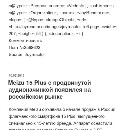
«@type»: «Person», «name»: «Vedont» }, «publisher»: {
«@type»: «Organization», «name»: «JoyReactor.cc»,
«logo»: { «@type»: «ImageObject», «url»:
«http://joyreactor.cc/images/joyreactor_ie6.png», «width»:
207, «height»: 54 } }, «description»: «» }
Комментировать
Пост №3568623
Source: Joyreactor
ОПУБЛИКОВАНО
10.07.2018
Meizu 15 Plus с продвинутой
аудионачинкой появился на
российском рынке
Компания Meizu объявила о начале продаж в России
флагманского смартфона 15 Plus, выпущенного
специально к 15-летию бренда. Аппарат оснастили
топовым процессором Samsung Exynos и 6 ГБ