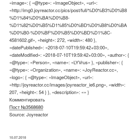
«image»: { «@type»: «ImageObject», «url»:
«http://img0.joyreactor.cc/pics/post/full/%D0%B3%D0%B8
%D1%84%D0%BA%D0%B8-
%D1%82%D0%B5%D1%85%D0%BD%D0%B8%D0%BA
%D0%B0-%D0%BF%D0%B5%D0%BD%D1%8C-
4581602.gif», «height»: 272, «width»: 480 },
«datePublished»: «2018-07-10T19:59:42+03:00»,
«dateModified»: «2018-07-10T19:59:42+03:00», «author»: {
«@type»: «Person», «name»: «LYVrus» }, «publisher»: {
«@type»: «Organization», «name»: «JoyReactor.cc»,
«logo»: { «@type»: «ImageObject», «url»:
«http://joyreactor.cc/images/joyreactor_ie6.png», «width»:
207, «height»: 54 } }, «description»: «» }
Комментировать
Пост №3568680
Source: Joyreactor
ОПУБЛИКОВАНО
10.07.2018