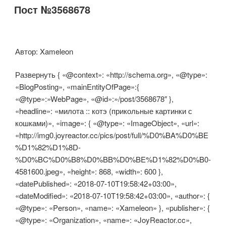
Пост №3568678
Автор: Xameleon
Развернуть { «@context»: «http://schema.org», «@type»:
«BlogPosting», «mainEntityOfPage»:{
«@type»:»WebPage», «@id»:»/post/3568678″ },
«headline»: «милота :: котэ (прикольные картинки с
кошками)», «image»: { «@type»: «ImageObject», «url»:
«http://img0.joyreactor.cc/pics/post/full/%D0%BA%D0%BE
%D1%82%D1%8D-
%D0%BC%D0%B8%D0%BB%D0%BE%D1%82%D0%B0-
4581600.jpeg», «height»: 868, «width»: 600 },
«datePublished»: «2018-07-10T19:58:42+03:00»,
«dateModified»: «2018-07-10T19:58:42+03:00», «author»: {
«@type»: «Person», «name»: «Xameleon» }, «publisher»: {
«@type»: «Organization», «name»: «JoyReactor.cc»,