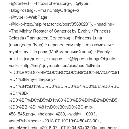
«@context»: «http://schema.org», «@type»:
«BlogPosting», «mainEntityOfPage»:{
«@type»:»WebPage»,
«@id»:»http://mlp.reactor.cc/post/3568623″ }, «headline»:
«The Mighty Rooster of Canterlot by Evehly / Princess
Celestia (Принцесса Селестия) :: Princess Luna
(принцесса Луна) :: перевел сам mlp :: mlp комиксы ::
royal :: my little pony (Мой маленький пони) :: Evehly ::
artist :: фэндомы», «image»: { «@type»: «ImageObject»,
«url»: «http://img1.joyreactor.cc/pics/post/full/mlp-
%D0%BA%D0%BE%D0%BC%D0%B8%D0%BA%D1%81
%D1%8B-my-little-pony-
%D1%84%D1%8D%D0%BD%D0%B4%D0%BE%D0%BC
%D1%8B-
%D0%BF%D0%B5%D1%80%D0%B5%D0%B2%D0%B5
%D0%BB-%D1%81%D0%B0%D0%BC-mlp-
4581545.png», «height»: 4239, «width»: 1000 },
«datePublished»: «2018-07-10T19:04:50+03:00»,
«dateModified»: «2018-07-10T19:04:50+03:00», «author»: {