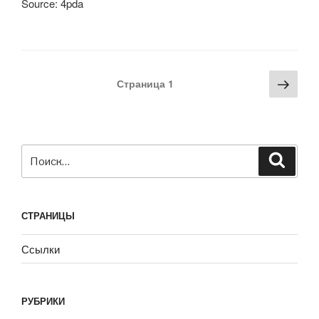
Source: 4pda
Навигация
Сле
Страница
1
по
стра
записям
Искать:
Поиск
СТРАНИЦЫ
Ссылки
РУБРИКИ