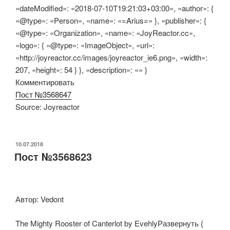
«dateModified»: «2018-07-10T19:21:03+03:00», «author»: {
«@type»: «Person», «name»: «=Arius=» }, «publisher»: {
«@type»: «Organization», «name»: «JoyReactor.cc»,
«logo»: { «@type»: «ImageObject», «url»:
«http://joyreactor.cc/images/joyreactor_ie6.png», «width»:
207, «height»: 54 } }, «description»: «» }
Комментировать
Пост №3568647
Source: Joyreactor
ОПУБЛИКОВАНО
10.07.2018
Пост №3568623
Автор: Vedont
The Mighty Rooster of Canterlot by EvehlyРазвернуть {