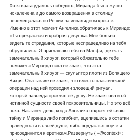
Хотя врага удалось победить, Миранда была жутко
искалечена и до самого возвращения в столицу
перемещалась по Решии на инвалидном кресле.
Именно в этот момент Ангелика обратилась к Миранде:
«Ты прекрасная и храбрая девушка. Мне больно
видеть те страдания, которые несправедливо на тебя
обрушились. Я приглашаю тебя на Малфи, где есть
замечательный хирург, который обязательно тебе
поможет.»Миранда пока не знает, что этот
замечательный хирург — скульптор плоти из Вопящего
Вихря. Она так же не знает, что вместо пластической
операции над ней проводили зловещий ритуал,
который навсегда проклял её душу. Не знает она и об
истинной сущности своей покровительницы. Но это всё
пока. Настанет день, когда Ангелика откроет ей свою
тайну и Миранда либо погибнет, вцепившись в остатки
праведности в своей душе, либо поддастся порче и
присоединится к еретикам.Развернуть { «@context»: