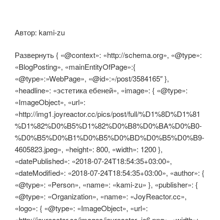
Автор: kami-zu
Развернуть { «@context»: «http://schema.org», «@type»:
«BlogPosting», «mainEntityOfPage»:{
«@type»:»WebPage», «@id»:»/post/3584165″ },
«headline»: «эстетика ебеней», «image»: { «@type»:
«ImageObject», «url»:
«http://img1.joyreactor.cc/pics/post/full/%D1%8D%D1%81
%D1%82%D0%B5%D1%82%D0%B8%D0%BA%D0%B0-
%D0%B5%D0%B1%D0%B5%D0%BD%D0%B5%D0%B9-
4605823.jpeg», «height»: 800, «width»: 1200 },
«datePublished»: «2018-07-24T18:54:35+03:00»,
«dateModified»: «2018-07-24T18:54:35+03:00», «author»: {
«@type»: «Person», «name»: «kami-zu» }, «publisher»: {
«@type»: «Organization», «name»: «JoyReactor.cc»,
«logo»: { «@type»: «ImageObject», «url»:
«http://joyreactor.cc/images/joyreactor_ie6.png», «width»: