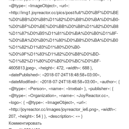
«@type»: «ImageObject», «url»:
«http://img1.joyreactor.cc/pics/post/full/%D0%BF%D0%BE
%D0%BB%D0%B8%D1%82%D0%B8%D0%BA%D0%B0-
%D0%BF%D0%BE%D0%BB%D0%B8%D1%82%D0%B8
%D1%87%D0%B5%D1%81%D0%BA%D0%B0%D1%8F-
%D0%BA%D0%B0%D1%80%D0%B8%D0%BA%D0%B0
%D1%82%D1%83%D1%80%D0%B0-
%D0%9F%D1%83%D1%82%D0%B8%D0%BD-
%D1%82%D1%80%D0%B0%D0%BC%D0%BF-
4605813.jpeg», «height»: 472, «width»: 688 },
«datePublished»: «2018-07-24T18:48:58+03:00»,
«dateModified»: «2018-07-24T18:48:58+03:00», «author»: {
«@type»: «Person», «name»: «Imebal» }, «publisher»: {
«@type»: «Organization», «name»: «JoyReactor.cc»,
«logo»: { «@type»: «ImageObject», «url»:
«http://joyreactor.cc/images/joyreactor_ie6.png», «width»:
207, «height»: 54 } }, «description»: «» }
Комментировать