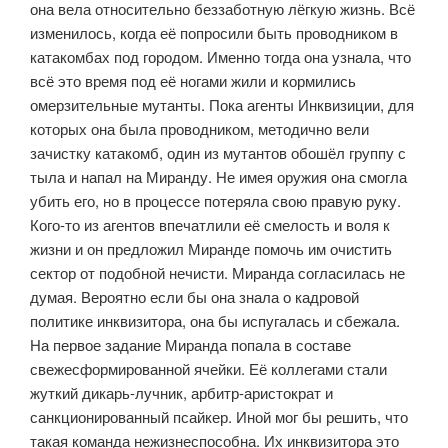
она вела относительно беззаботную лёгкую жизнь. Всё
изменилось, когда её попросили быть проводником в
катакомбах под городом. Именно тогда она узнала, что
всё это время под её ногами жили и кормились
омерзительные мутанты. Пока агенты Инквизиции, для
которых она была проводником, методично вели
зачистку катакомб, один из мутантов обошёл группу с
тыла и напал на Миранду. Не имея оружия она смогла
убить его, но в процессе потеряла свою правую руку.
Кого-то из агентов впечатлили её смелость и воля к
жизни и он предложил Миранде помочь им очистить
сектор от подобной нечисти. Миранда согласилась не
думая. Вероятно если бы она знала о кадровой
политике инквизитора, она бы испугалась и сбежала.
На первое задание Миранда попала в составе
свежесформированной ячейки. Её коллегами стали
жуткий дикарь-лучник, арбитр-аристократ и
санкционированный псайкер. Иной мог бы решить, что
такая команда нежизнеспособна. Их инквизитора это