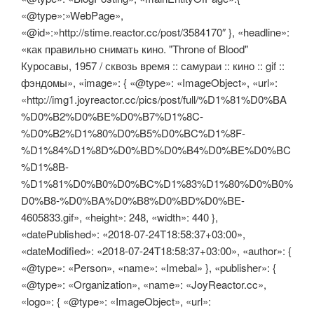
«@type»:»WebPage»,
«@id»:»http://stime.reactor.cc/post/3584170″ }, «headline»:
«как правильно снимать кино. "Throne of Blood"
Куросавы, 1957 / сквозь время :: самураи :: кино :: gif ::
фэндомы», «image»: { «@type»: «ImageObject», «url»:
«http://img1.joyreactor.cc/pics/post/full/%D1%81%D0%BA
%D0%B2%D0%BE%D0%B7%D1%8C-
%D0%B2%D1%80%D0%B5%D0%BC%D1%8F-
%D1%84%D1%8D%D0%BD%D0%B4%D0%BE%D0%BC
%D1%8B-
%D1%81%D0%B0%D0%BC%D1%83%D1%80%D0%B0%
D0%B8-%D0%BA%D0%B8%D0%BD%D0%BE-
4605833.gif», «height»: 248, «width»: 440 },
«datePublished»: «2018-07-24T18:58:37+03:00»,
«dateModified»: «2018-07-24T18:58:37+03:00», «author»: {
«@type»: «Person», «name»: «Imebal» }, «publisher»: {
«@type»: «Organization», «name»: «JoyReactor.cc»,
«logo»: { «@type»: «ImageObject», «url»: