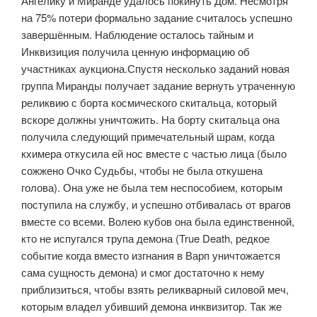
Ангелику и Миранде удалось покинуть Дом. Несмотря
на 75% потери формально задание считалось успешно
завершённым. Наблюдение осталось тайным и
Инквизиция получила ценную информацию об
участниках аукциона.Спустя несколько заданий новая
группа Миранды получает задание вернуть утраченную
реликвию с борта космического скитальца, который
вскоре должны уничтожить. На борту скитальца она
получила следующий примечательный шрам, когда
кхимера откусила ей нос вместе с частью лица (было
сожжено Очко Судьбы, чтобы не была откушена
голова). Она уже не была тем неспособием, которым
поступила на службу, и успешно отбивалась от врагов
вместе со всеми. Волею кубов она была единственной,
кто не испугался трупа демона (True Death, редкое
событие когда вместо изгнания в Варп уничтожается
сама сущность демона) и смог достаточно к нему
приблизиться, чтобы взять реликварный силовой меч,
которым владел убивший демона инквизитор. Так же