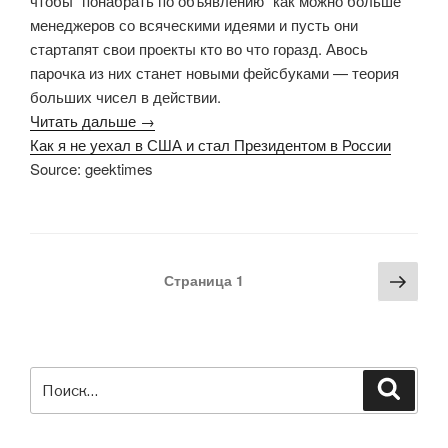
чтобы “понабрать по объявлению” как можно больше
менеджеров со всяческими идеями и пусть они
стартапят свои проекты кто во что горазд. Авось
парочка из них станет новыми фейсбуками — теория
больших чисел в действии.
Читать дальше →
Как я не уехал в США и стал Президентом в России
Source: geektimes
Навигация
Сле
Страница
1
по
стра
записям
Искать:
Поиск