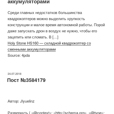
аккумуляторами
Среди главных недостатков большинства
квадрокоптеров можно выделить хрупкость
конструкции и малое время автономной работы. Порой
даже запускать дрон в воздух не нужно, чтобы его
зацепить или сломать. В […]
Holy Stone HS160 — складной квадрокоптер со
сменными аккумуляторами
Source: 4pda
ОПУБЛИКОВАНО
24.07.2018
Пост №3584179
Автор: Jlyuelinz
Развернуть { «@context»: «http://schema.org», «@type»: