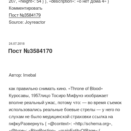
207, «height»: 54 } }, «description»: «о нет дома 4» }
Комментировать
Пост №3584179
Source: Joyreactor
ОПУБЛИКОВАНО
24.07.2018
Пост №3584170
Автор: Imebal
как правильно снимать кино. «Throne of Blood»
Куросавы, 1957лицо Тосиро Мифунэ изображает
вполне реальный ужас, потому что: — во время съемок
использовались реальные боевые стрелы — у него по
слухам не было медицинской страховки ссылка на
гифкуРазвернуть { «@context»: «http://schema.org»,
«@type»: «BlogPosting», «mainEntityOfPage»:{