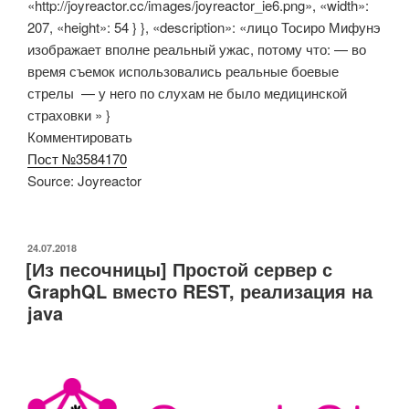
«http://joyreactor.cc/images/joyreactor_ie6.png», «width»:
207, «height»: 54 } }, «description»: «лицо Тосиро Мифунэ
изображает вполне реальный ужас, потому что: — во
время съемок использовались реальные боевые
стрелы — у него по слухам не было медицинской
страховки » }
Комментировать
Пост №3584170
Source: Joyreactor
ОПУБЛИКОВАНО
24.07.2018
[Из песочницы] Простой сервер с
GraphQL вместо REST, реализация на
java