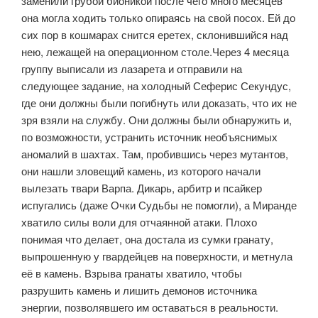
заменили грубой бионикой после чего много месяцев
она могла ходить только опираясь на свой посох. Ей до
сих пор в кошмарах снится еретех, склонившийся над
нею, лежащей на операционном столе.Через 4 месяца
группу выписали из лазарета и отправили на
следующее задание, на холодный Сеферис Секундус,
где они должны были погибнуть или доказать, что их не
зря взяли на службу. Они должны были обнаружить и,
по возможности, устранить источник необъяснимых
аномалий в шахтах. Там, пробившись через мутантов,
они нашли зловещий камень, из которого начали
вылезать твари Варпа. Дикарь, арбитр и псайкер
испугались (даже Очки Судьбы не помогли), а Миранде
хватило силы воли для отчаянной атаки. Плохо
понимая что делает, она достала из сумки гранату,
выпрошенную у гвардейцев на поверхности, и метнула
её в камень. Взрыва гранаты хватило, чтобы
разрушить камень и лишить демонов источника
энергии, позволявшего им оставаться в реальности.