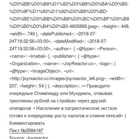
%D0%BB%D0%B8%D1%82%D0%B8%D0%BA%D0%B0-
%D0%9F%D1%83%D1%82%D0%B8%D0%BD-
%D0%BE%D0%BB%D0%B8%D0%BC%D0%BF%D0%B8
%D0%B0%D0%B4%D0%B0-4605868.jpeg», «height»: 448,
«width»: 749 }, «datePublished»: «2018-07-
24T19:32:56+03:00», «dateModified»: «2018-07-
24T19:32:56+03:00», «author»: { «@type»: «Person»,
«name»: «Imebal» }, «publisher»: { «@type»:
«Organization», «name»: «JoyReactor.cc», «logo»: {
«@type»: «ImageObject», «url»:
«http://joyreactor.cc/images/joyreactor_ie6.png», «width»:
207, «height»: 54 } }, «description»: «• Проводите
очередные Олимпиаду или Мундиаль, отмывая
триллионы рублей на стройках через друзей-
олигархов • Население в патриотическом экстазе
готово к очередному росту налогов и отмене пенсий» }
Комментировать
Пост №3584197
Source: Joyreactor