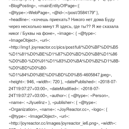
«BlogPosting», «mainEntityOfPage»:{
«@type»:»WebPage», «@id»:»/post/3584179″ },
«headline»: « хочешь приехать? Никого нет дома Буду
через несколько минут Я здесь, где ты?? Я же сказала
никог / Буквы на фоне», «image»: { «@type»:
«ImageObject», «url»:
«http://img1.joyreactor.cc/pics/post/full/%D0%BF%D0%B5
%D1%81%D0%BE%D1%87%D0%BD%D0%B8%D1%86
%D0%B0-%D0%91%D1%83%D0%BA%D0%B2%D1%8B-
%D0%BD%D0%B0-
%D1%84%D0%BE%D0%BD%D0%B5-4605847.jpeg»,
«height»: 946, «width»: 720 }, «datePublished»: «2018-07-
24T19:07:27+03:00», «dateModified»: «2018-07-
24T19:07:27+03:00», «author»: { «@type»: «Person»,
«name»: «Jlyuelinz» }, «publisher»: { «@type»:
«Organization», «name»: «JoyReactor.cc», «logo»: {
«@type»: «ImageObject», «url»:
«http://joyreactor.cc/images/joyreactor_ie6.png», «width»: