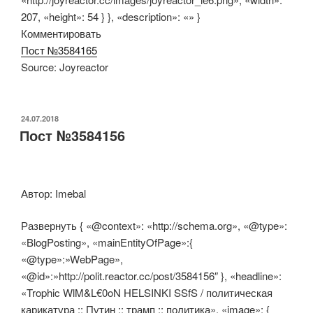
207, «height»: 54 } }, «description»: «» }
Комментировать
Пост №3584165
Source: Joyreactor
ОПУБЛИКОВАНО
24.07.2018
Пост №3584156
Автор: Imebal
Развернуть { «@context»: «http://schema.org», «@type»:
«BlogPosting», «mainEntityOfPage»:{
«@type»:»WebPage»,
«@id»:»http://polit.reactor.cc/post/3584156″ }, «headline»:
« Trophic WlM&L€0oN HELSINKI SSfS / политическая
карикатура :: Путин :: трамп :: политика», «image»: {