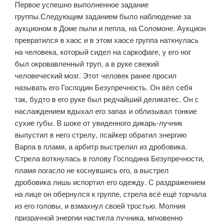
Первое успешно выполненное задание
группы.Следующим заданием было наблюдение за
аукционом в Доме пыли и пепла, на Соломоне. Аукцион
превратился в хаос и в этом хаосе группа наткнулась
на человека, который сидел на саркофаге, у его ног
был окровавленный труп, а в руке свежий
человеческий мозг. Этот человек ранее просил
называть его Господин Безупречность. Он вёл себя
так, будто в его руке был редчайший деликатес. Он с
наслаждением вдыхал его запах и облизывал тонкие
сухие губы. В шоке от увиденного дикарь-лучник
выпустил в него стрелу, псайкер обратил энергию
Варпа в пламя, а арбитр выстрелил из дробовика.
Стрела воткнулась в голову Господина Безупречности,
пламя погасло не коснувшись его, а выстрел
дробовика лишь испортил его одежду. С раздражением
на лице он обернулся к группе, стрела всё ещё торчала
из его головы, и взмахнул своей тростью. Молния
призрачной энергии настигла лучника, мгновенно