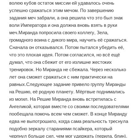
волею кубов остаток миссии ей удавалось очень
успешно сражаться этим мечом. По завершению
задания меч забрали, а она решила что это был знак
воли Императора и она должна вновь взять в руки
меч.Миранда попросила своего коллегу, Зела,
громадного воина с дикого мира, научить её сражаться.
Сначала он отказывался. Потом пытался убедить её,
что это плохая идея. Потом согласился, но всё ещё
думал, что она сбежит от его излишне жестоких
тренировок. Но Миранда не сбежала. Через несколько
лет она сможет сражаться с ним практически на
равных.Следующее задание привело группу Миранды
на Решию, её родную планету. Мёртвые поднимались
из могил. На Решие Миранда вновь встретилась с
Ангеликой, которая вместе со своими последователями
пообещала помочь всем чем сможет. В конце Миранду
едва не выпотрошило, когда сама реальность треснула
подобно зеркалу стараниями псайкера, который
черпнул больше сил, чем мог удержать (перила, блин).