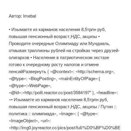
Автор: Imebal
• Изымаете из карманов населения 8,5трлн руб,
повышая пенсионный возраст,НДС, акцизы •
Проводите очередные Олимпиаду или Мундиаль,
отмывая триллионы рублей на стройках через друзей-
олигархов • Население в патриотическом экстазе
готово к очередному росту налогов и отмене
пенсийРазвернуть { «@context»: «http://schema.org»,
«@type»: «BlogPosting», «mainEntityOfPage»:{
«@type»:»WebPage»,
«@id»:»http://polit.reactor.cc/post/3584197″ }, «headline»:
«• Изымаете из карманов населения 8,5трлн руб,
повышая пенсионный возраст,НДС, акцизы / Путин ::
политика :: олимпиада», «image»: { «@type»:
«ImageObject», «url»:
«http://img0.joyreactor.cc/pics/post/full/%D0%BF%D0%BE