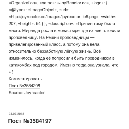
«Organization», «name»: «JoyReactor.cc», «logo»: {
«@type»: «ImageObject», «url»:
«http://joyreactor.cc/images/joyreactor_ie6.png», «width»:
207, «height»: 54 } }, «description»: «Причин тому было
много. Миранда росла в монастыре, где из неё готовили
проповедницу. На Решии проповедницы —
привелегированный класс, а потому она вела
относительно беззаботную лёгкую жизнь. Всё
изменилось, когда её попросили быть проводником в
катакомбах под городом. Именно тогда она узнала, что
» }
Комментировать
Пост №3584208
Source: Joyreactor
ОПУБЛИКОВАНО
24.07.2018
Пост №3584197