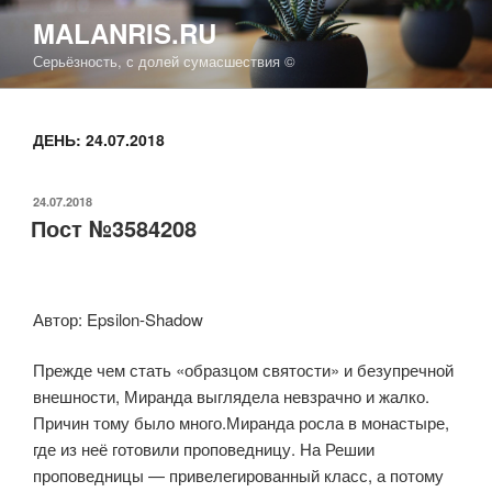
Перейти
MALANRIS.RU
к
Серьёзность, с долей сумасшествия ©
содержимому
ДЕНЬ: 24.07.2018
ОПУБЛИКОВАНО
24.07.2018
Пост №3584208
Автор: Epsilon-Shadow
Прежде чем стать «образцом святости» и безупречной
внешности, Миранда выглядела невзрачно и жалко.
Причин тому было много.Миранда росла в монастыре,
где из неё готовили проповедницу. На Решии
проповедницы — привелегированный класс, а потому