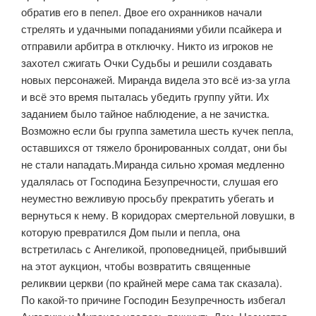
обратив его в пепел. Двое его охранников начали
стрелять и удачными попаданиями убили псайкера и
отправили арбитра в отключку. Никто из игроков не
захотел сжигать Очки Судьбы и решили создавать
новых персонажей. Миранда видела это всё из-за угла
и всё это время пыталась убедить группу уйти. Их
заданием было тайное наблюдение, а не зачистка.
Возможно если бы группа заметила шесть кучек пепла,
оставшихся от тяжело бронированных солдат, они бы
не стали нападать.Миранда сильно хромая медленно
удалялась от Господина Безупречности, слушая его
неуместно вежливую просьбу прекратить убегать и
вернуться к нему. В коридорах смертельной ловушки, в
которую превратился Дом пыли и пепла, она
встретилась с Ангеликой, проповедницей, прибывший
на этот аукцион, чтобы возвратить священные
реликвии церкви (по крайней мере сама так сказала).
По какой-то причине Господин Безупречность избегал