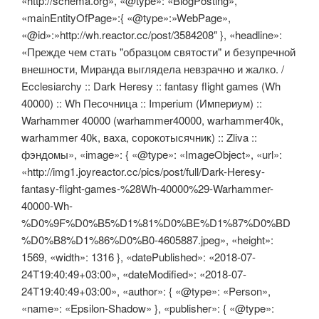
«http://schema.org», «@type»: «BlogPosting»,
«mainEntityOfPage»:{ «@type»:»WebPage»,
«@id»:»http://wh.reactor.cc/post/3584208″ }, «headline»:
«Прежде чем стать "образцом святости" и безупречной
внешности, Миранда выглядела невзрачно и жалко. /
Ecclesiarchy :: Dark Heresy :: fantasy flight games (Wh
40000) :: Wh Песочница :: Imperium (Империум) ::
Warhammer 40000 (warhammer40000, warhammer40k,
warhammer 40k, ваха, сорокотысячник) :: Zliva ::
фэндомы», «image»: { «@type»: «ImageObject», «url»:
«http://img1.joyreactor.cc/pics/post/full/Dark-Heresy-
fantasy-flight-games-%28Wh-40000%29-Warhammer-
40000-Wh-
%D0%9F%D0%B5%D1%81%D0%BE%D1%87%D0%BD
%D0%B8%D1%86%D0%B0-4605887.jpeg», «height»:
1569, «width»: 1316 }, «datePublished»: «2018-07-
24T19:40:49+03:00», «dateModified»: «2018-07-
24T19:40:49+03:00», «author»: { «@type»: «Person»,
«name»: «Epsilon-Shadow» }, «publisher»: { «@type»: