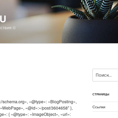
RU
ествия ©
Искать:
СТРАНИЦЫ
://schema.org», «@type»: «BlogPosting»,
Ссылки
:»WebPage», «@id»:»/post/3604658″ },
ge»: { «@type»: «ImageObject», «url»: