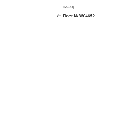
Навигация
Предыдущая
НАЗАД
по
запись:
Пост №3604652
записям