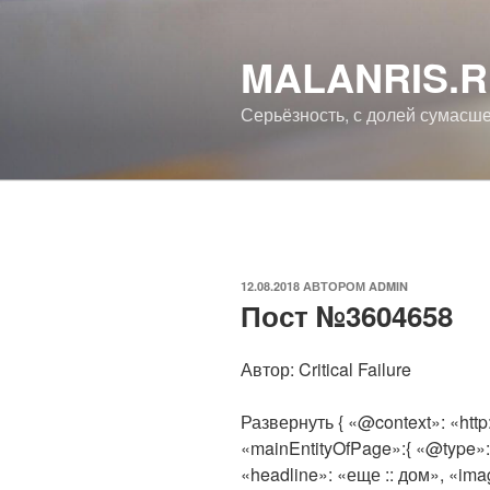
Перейти
к
MALANRIS.
содержимому
Серьёзность, с долей сумасш
ОПУБЛИКОВАНО
12.08.2018
АВТОРОМ
ADMIN
Пост №3604658
Автор: Critical Failure
Развернуть { «@context»: «http
«mainEntityOfPage»:{ «@type»
«headline»: «еще :: дом», «ima