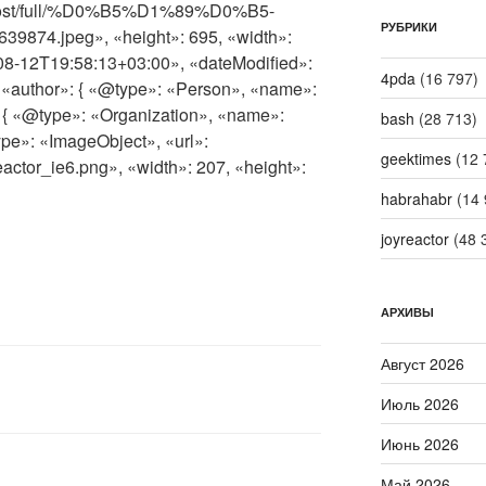
ics/post/full/%D0%B5%D1%89%D0%B5-
РУБРИКИ
.jpeg», «height»: 695, «width»:
08-12T19:58:13+03:00», «dateModified»:
4pda
(16 797)
«author»: { «@type»: «Person», «name»:
»: { «@type»: «Organization», «name»:
bash
(28 713)
ype»: «ImageObject», «url»:
geektimes
(12 
reactor_ie6.png», «width»: 207, «height»:
habrahabr
(14 
joyreactor
(48 
АРХИВЫ
Август 2026
Июль 2026
Июнь 2026
Май 2026