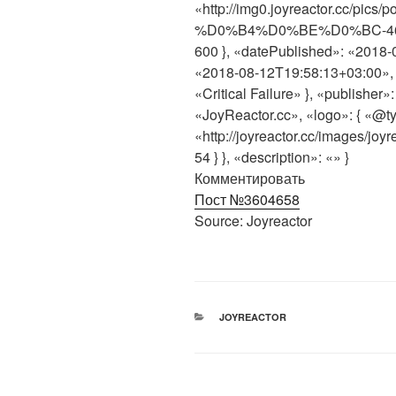
«http://img0.joyreactor.cc/p
%D0%B4%D0%BE%D0%BC-4639874
600 }, «datePublished»: «2018-
«2018-08-12T19:58:13+03:00», 
«Critical Failure» }, «publisher
«JoyReactor.cc», «logo»: { «@t
«http://joyreactor.cc/images/joy
54 } }, «description»: «» }
Комментировать
Пост №3604658
Source: Joyreactor
РУБРИКИ
JOYREACTOR