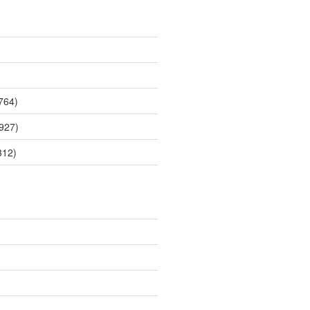
764)
927)
312)