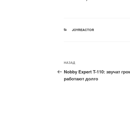
РУБРИКИ
JOYREACTOR
Навигация
Предыдущая
НАЗАД
по
запись:
Nobby Expert T-110: звучат гро
записям
работают долго