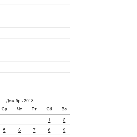
Декабрь 2018
Ср
Чт
Пт
Сб
Вс
1
2
5
6
7
8
9