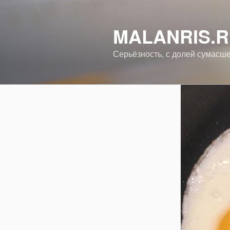
Перейти
к
MALANRIS.
содержимому
Серьёзность, с долей сумасш