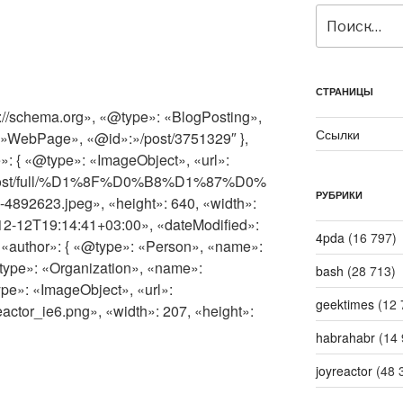
Искать:
СТРАНИЦЫ
://schema.org», «@type»: «BlogPosting»,
Ссылки
:»WebPage», «@id»:»/post/3751329″ },
: { «@type»: «ImageObject», «url»:
pics/post/full/%D1%8F%D0%B8%D1%87%D0%
РУБРИКИ
23.jpeg», «height»: 640, «width»:
12-12T19:14:41+03:00», «dateModified»:
4pda
(16 797)
«author»: { «@type»: «Person», «name»:
@type»: «Organization», «name»:
bash
(28 713)
ype»: «ImageObject», «url»:
geektimes
(12 
reactor_ie6.png», «width»: 207, «height»:
habrahabr
(14 
joyreactor
(48 