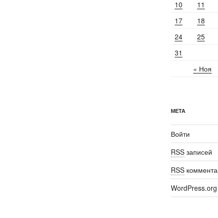
10
11
17
18
24
25
31
« Ноя
МЕТА
Войти
RSS
записей
RSS
коммента
WordPress.org