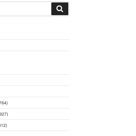
Поиск
764)
927)
312)