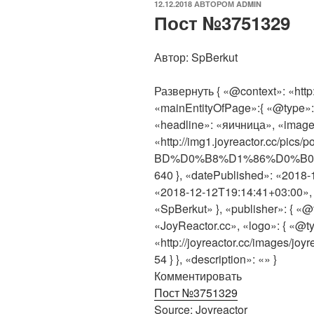
ОПУБЛИКОВАНО
12.12.2018
АВТОРОМ
ADMIN
Пост №3751329
Автор: SpBerkut
Развернуть { «@context»: «http
«mainEntityOfPage»:{ «@type»
«headline»: «яичница», «image»
«http://img1.joyreactor.cc/
BD%D0%B8%D1%86%D0%B0-48926
640 }, «datePublished»: «2018-
«2018-12-12T19:14:41+03:00», 
«SpBerkut» }, «publisher»: { «
«JoyReactor.cc», «logo»: { «@t
«http://joyreactor.cc/images/joy
54 } }, «description»: «» }
Комментировать
Пост №3751329
Source: Joyreactor