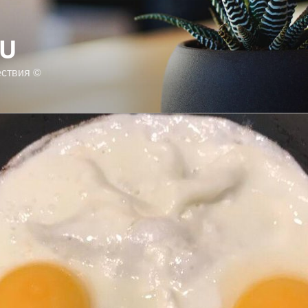
RU
ествия ©