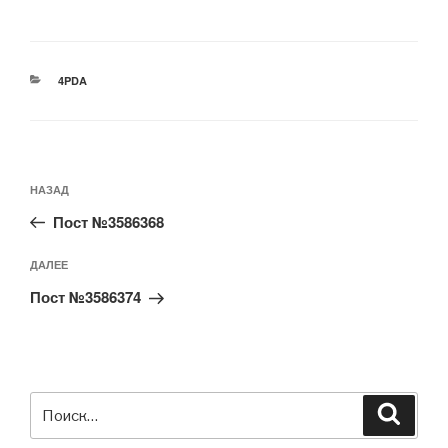
РУБРИКИ
4PDA
Навигация
Предыдущая
НАЗАД
по
запись:
записям
Пост №3586368
Следующая
ДАЛЕЕ
запись
Пост №3586374
Искать:
Поиск