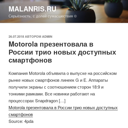
Перейти
MALANRIS.RU
к
Серьёзность, с долей сумасшествия ©
содержимому
ОПУБЛИКОВАНО
26.07.2018
АВТОРОМ
ADMIN
Motorola презентовала в
России трио новых доступных
смартфонов
Компания Motorola объявила о выпуске на российском
рынке новых смартфонов линеек G и E. Аппараты
получили экраны с соотношением сторон 18:9 и
тонкими рамками. Все новинки работают на
процессорах Snapdragon […]
Motorola презентовала в России трио новых доступных
смартфонов
Source: 4pda