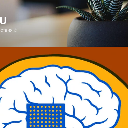
RU
ествия ©