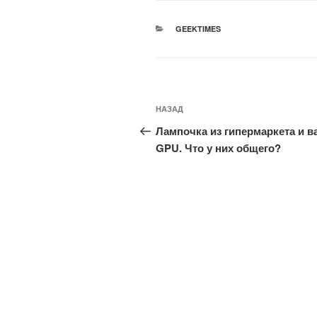
РУБРИКИ
GEEKTIMES
Навигация
Предыдущая
НАЗАД
по
запись:
Лампочка из гипермаркета и в
записям
GPU. Что у них общего?