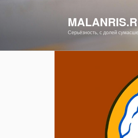
Перейти
к
MALANRIS.
содержимому
Серьёзность, с долей сумасш